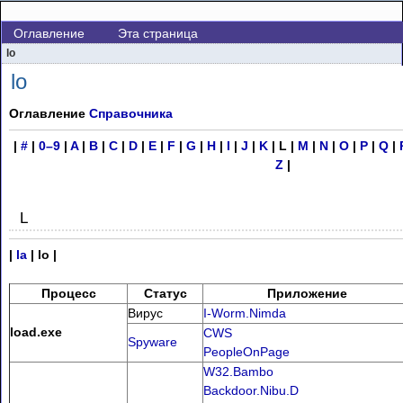
Оглавление
Эта страница
lo
lo
Оглавление
Справочника
|
#
|
0–9
|
A
|
B
|
C
|
D
|
E
|
F
|
G
|
H
|
I
|
J
|
K
| L |
M
|
N
|
O
|
P
|
Q
|
Z
|
L
|
la
| lo |
Процесс
Статус
Приложение
Вирус
I-Worm.Nimda
load.exe
CWS
Spyware
PeopleOnPage
W32.Bambo
Backdoor.Nibu.D