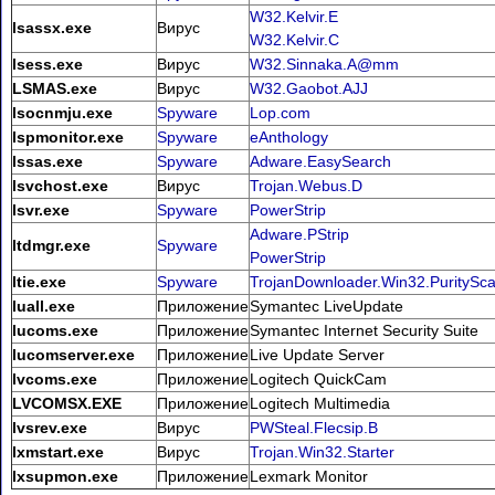
W32.Kelvir.E
lsassx.exe
Вирус
W32.Kelvir.C
lsess.exe
Вирус
W32.Sinnaka.A@mm
LSMAS.exe
Вирус
W32.Gaobot.AJJ
lsocnmju.exe
Spyware
Lop.com
lspmonitor.exe
Spyware
eAnthology
lssas.exe
Spyware
Adware.EasySearch
lsvchost.exe
Вирус
Trojan.Webus.D
lsvr.exe
Spyware
PowerStrip
Adware.PStrip
ltdmgr.exe
Spyware
PowerStrip
ltie.exe
Spyware
TrojanDownloader.Win32.PuritySc
luall.exe
Приложение
Symantec LiveUpdate
lucoms.exe
Приложение
Symantec Internet Security Suite
lucomserver.exe
Приложение
Live Update Server
lvcoms.exe
Приложение
Logitech QuickCam
LVCOMSX.EXE
Приложение
Logitech Multimedia
lvsrev.exe
Вирус
PWSteal.Flecsip.B
lxmstart.exe
Вирус
Trojan.Win32.Starter
lxsupmon.exe
Приложение
Lexmark Monitor