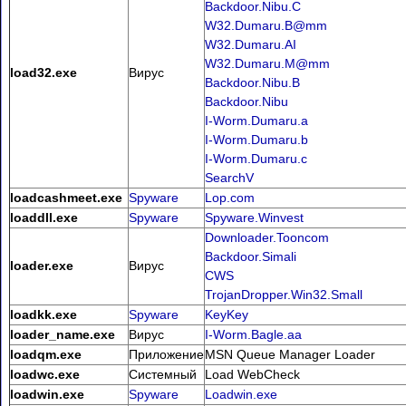
Backdoor.Nibu.C
W32.Dumaru.B@mm
W32.Dumaru.AI
W32.Dumaru.M@mm
load32.exe
Вирус
Backdoor.Nibu.B
Backdoor.Nibu
I-Worm.Dumaru.a
I-Worm.Dumaru.b
I-Worm.Dumaru.c
SearchV
loadcashmeet.exe
Spyware
Lop.com
loaddll.exe
Spyware
Spyware.Winvest
Downloader.Tooncom
Backdoor.Simali
loader.exe
Вирус
CWS
TrojanDropper.Win32.Small
loadkk.exe
Spyware
KeyKey
loader_name.exe
Вирус
I-Worm.Bagle.aa
loadqm.exe
Приложение
MSN Queue Manager Loader
loadwc.exe
Системный
Load WebCheck
loadwin.exe
Spyware
Loadwin.exe