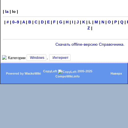
|
la
| lo |
|
#
|
0–9
|
A
|
B
|
C
|
D
|
E
|
F
|
G
|
H
|
I
|
J
|
K
| L |
M
|
N
|
O
|
P
|
Q
|
Z
|
Скачать offline-версию Справочника
.
,
Windows
Интернет
CopyLeft
2005-2025
Powered by
WackoWiki
Наверх
CompoWiki.info