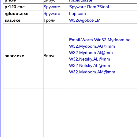
lpr123.exe
Spyware
Spyware.RemPSteal
lrgluoot.exe
Spyware
Lop.com
lsas.exe
Троян
W32/Agobot-LM
Email-Worm.Win32.Mydoom.ae
W32.Mydoom.AG@mm
W32.Mydoom.AI@mm
lsasrv.exe
Вирус
W32.Netsky.AL@mm
W32.Netsky.AL@mm
W32.Mydoom.AM@mm