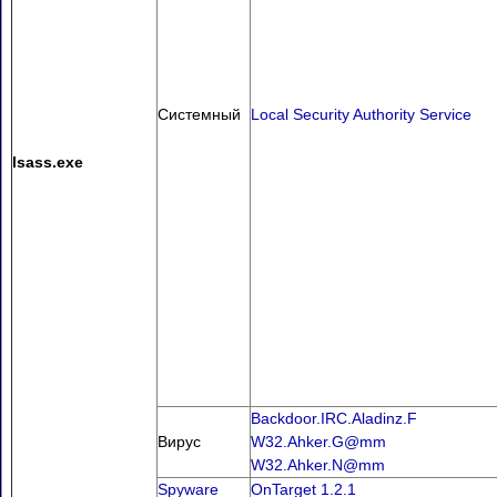
Системный
Local Security Authority Service
lsass.exe
Backdoor.IRC.Aladinz.F
Вирус
W32.Ahker.G@mm
W32.Ahker.N@mm
Spyware
OnTarget 1.2.1