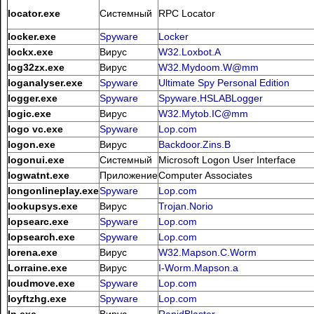
locator.exe
Системный
RPC Locator
locker.exe
Spyware
Locker
lockx.exe
Вирус
W32.Loxbot.A
log32zx.exe
Вирус
W32.Mydoom.W@mm
loganalyser.exe
Spyware
Ultimate Spy Personal Edition
logger.exe
Spyware
Spyware.HSLABLogger
logic.exe
Вирус
W32.Mytob.IC@mm
logo vc.exe
Spyware
Lop.com
logon.exe
Вирус
Backdoor.Zins.B
logonui.exe
Системный
Microsoft Logon User Interface
logwatnt.exe
Приложение
Computer Associates
longonlineplay.exe
Spyware
Lop.com
lookupsys.exe
Вирус
Trojan.Norio
lopsearc.exe
Spyware
Lop.com
lopsearch.exe
Spyware
Lop.com
lorena.exe
Вирус
W32.Mapson.C.Worm
Lorraine.exe
Вирус
I-Worm.Mapson.a
loudmove.exe
Spyware
Lop.com
loyftzhg.exe
Spyware
Lop.com
lp.exe
Вирус
RapidBlaster