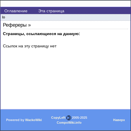
Оглавление
Эта страница
lo
Рефереры »
Страницы, ссылающиеся на данную:
Ссылок на эту страницу нет
CopyLeft
2005-2025
Powered by
WackoWiki
Наверх
CompoWiki.info