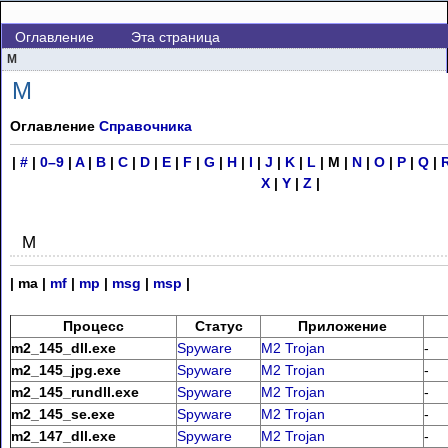
Оглавление
Эта страница
M
M
Оглавление
Справочника
|
#
|
0–9
|
A
|
B
|
C
|
D
|
E
|
F
|
G
|
H
|
I
|
J
|
K
|
L
| M |
N
|
O
|
P
|
Q
|
X
|
Y
|
Z
|
M
| ma |
mf
|
mp
|
msg
|
msp
|
Процесс
Статус
Приложение
m2_145_dll.exe
Spyware
M2 Trojan
-
m2_145_jpg.exe
Spyware
M2 Trojan
-
m2_145_rundll.exe
Spyware
M2 Trojan
-
m2_145_se.exe
Spyware
M2 Trojan
-
m2_147_dll.exe
Spyware
M2 Trojan
-