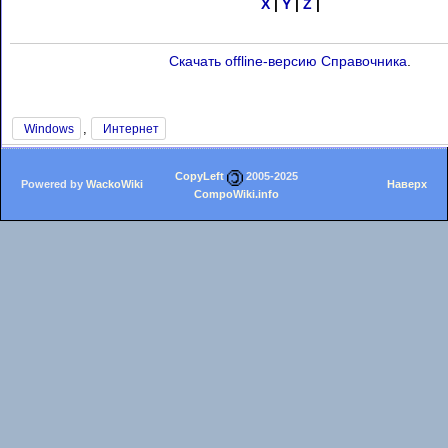
X
|
Y
|
Z
|
Скачать offline-версию Справочника
.
,
Windows
Интернет
CopyLeft
2005-2025
Powered by
WackoWiki
Наверх
CompoWiki.info