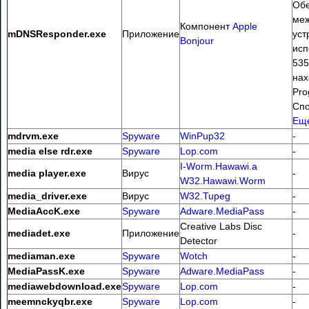
Обе
меж
Компонент
Apple
mDNSResponder.exe
Приложение
уст
Bonjour
исп
535
нах
Pro
Сп
Еще
mdrvm.exe
Spyware
WinPup32
-
media else rdr.exe
Spyware
Lop.com
-
I-Worm.Hawawi.a
media player.exe
Вирус
-
W32.Hawawi.Worm
media_driver.exe
Вирус
W32.Tupeg
-
MediaAccK.exe
Spyware
Adware.MediaPass
-
Creative Labs Disc
mediadet.exe
Приложение
-
Detector
mediaman.exe
Spyware
Wotch
-
MediaPassK.exe
Spyware
Adware.MediaPass
-
mediawebdownload.exe
Spyware
Lop.com
-
meemnckyqbr.exe
Spyware
Lop.com
-