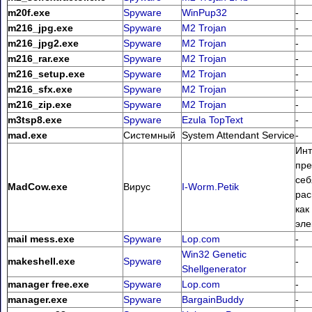
m20f.exe
Spyware
WinPup32
-
m216_jpg.exe
Spyware
M2 Trojan
-
m216_jpg2.exe
Spyware
M2 Trojan
-
m216_rar.exe
Spyware
M2 Trojan
-
m216_setup.exe
Spyware
M2 Trojan
-
m216_sfx.exe
Spyware
M2 Trojan
-
m216_zip.exe
Spyware
M2 Trojan
-
m3tsp8.exe
Spyware
Ezula TopText
-
mad.exe
Системный
System Attendant Service
-
Инт
пре
себ
MadCow.exe
Вирус
I-Worm.Petik
ра
как
эле
mail mess.exe
Spyware
Lop.com
-
Win32 Genetic
makeshell.exe
Spyware
-
Shellgenerator
manager free.exe
Spyware
Lop.com
-
manager.exe
Spyware
BargainBuddy
-