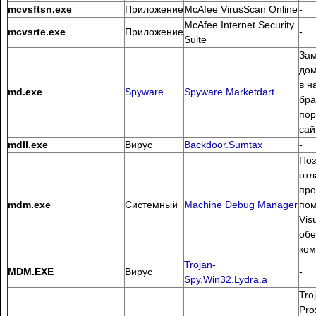
mcvsftsn.exe
Приложение
McAfee VirusScan Online
-
McAfee Internet Security
mcvsrte.exe
Приложение
-
Suite
Зам
дом
в н
md.exe
Spyware
Spyware.Marketdart
бра
пор
сай
mdll.exe
Вирус
Backdoor.Sumtax
-
Поз
отл
про
mdm.exe
Системный
Machine Debug Manager
пом
Vis
обе
ком
Trojan-
MDM.EXE
Вирус
-
Spy.Win32.Lydra.a
Tro
Pro