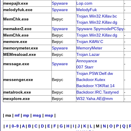
meepajlr.exe
Spyware
Lop.com
-
melodyfuk.exe
Spyware
MelodyFuk
-
Trojan.Win32.Killav.bc
MemChk.exe
Вирус
-
Trojan.Win32.Killav.dg
memaker2.exe
Spyware
Spyware.SpymodePCSpy
-
MemChk.exe
Вирус
Trojan.Win32.Killav.dg
-
memore.exe
Вирус
Trojan.KillAV.C
-
memorymeter.exe
Spyware
MemoryMeter
-
MEMreaload.exe
Вирус
Trojan.Lazar
-
Annoyance
message.exe
Spyware
-
007 Starr
Trojan.PSW.Delf.dw
messenger.exe
Вирус
Backdoor.Kutex
-
Backdoor.Y3KRat.14
metalrock.exe
Вирус
Backdoor.IRC.Tastyred
-
mexplore.exe
Вирус
W32.Yaha.AE@mm
-
| ma |
mf
|
mp
|
msg
|
msp
|
|
#
|
0–9
|
A
|
B
|
C
|
D
|
E
|
F
|
G
|
H
|
I
|
J
|
K
|
L
| M |
N
|
O
|
P
|
Q
|