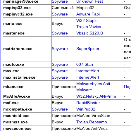
mannager98a.exe
Spyware
Unknown Pest
-
mapisp32.exe
Системный
Mapisp32
Оче
mapisvc32.exe
Spyware
Adware.Fapi
-
W32.Stuplo
mario.exe
Вирус
-
Trojan.Vavico
master.exe
Spyware
Vbasic.5120.B
-
Отк
окн
matrixhere.exe
Spyware
SuperSpider
пол
нас
mauto.exe
Spyware
007 Starr
-
max.exe
Spyware
InternetAlert
-
maxinstaller.exe
Spyware
InternetAlert
-
Malwarebytes Anti-
mbam.exe
Приложение
По
Malware
McAffeAv.exe
Вирус
W32.Netsky.AN@mm
-
mcf.exe
Вирус
RapidBlaster
-
mcompata.exe
Spyware
WinPup32
-
mcshield.exe
Приложение
McAfee VirusScan
-
mcsmss.exe
Вирус
Trojan.Repsamo
-
mcvsescn.exe
Приложение
McAfee AntiVirus
-