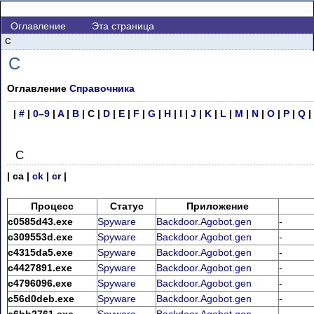
Оглавление
Эта страница
C
C
Оглавление
Справочника
|
#
|
0–9
|
A
|
B
| C |
D
|
E
|
F
|
G
|
H
|
I
|
J
|
K
|
L
|
M
|
N
|
O
|
P
|
Q
|
C
| ca |
ck
|
cr
|
Процесс
Статус
Приложение
c0585d43.exe
Spyware
Backdoor.Agobot.gen
-
c309553d.exe
Spyware
Backdoor.Agobot.gen
-
c4315da5.exe
Spyware
Backdoor.Agobot.gen
-
c4427891.exe
Spyware
Backdoor.Agobot.gen
-
c4796096.exe
Spyware
Backdoor.Agobot.gen
-
c56d0deb.exe
Spyware
Backdoor.Agobot.gen
-