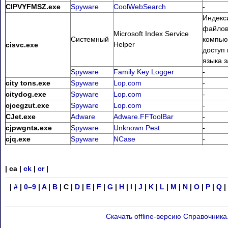
CIPVYFMSZ.exe
Spyware
CoolWebSearch
-
Индекс
файлов
Microsoft Index Service
Системный
компью
Helper
cisvc.exe
доступ
языка з
Spyware
Family Key Logger
-
city tons.exe
Spyware
Lop.com
-
citydog.exe
Spyware
Lop.com
-
cjcegzut.exe
Spyware
Lop.com
-
CJet.exe
Adware
Adware.FFToolBar
-
cjpwgnta.exe
Spyware
Unknown Pest
-
cjq.exe
Spyware
NCase
-
| ca |
ck
|
cr
|
|
#
|
0–9
|
A
|
B
| C |
D
|
E
|
F
|
G
|
H
|
I
|
J
|
K
|
L
|
M
|
N
|
O
|
P
|
Q
|
Скачать offline-версию Справочника