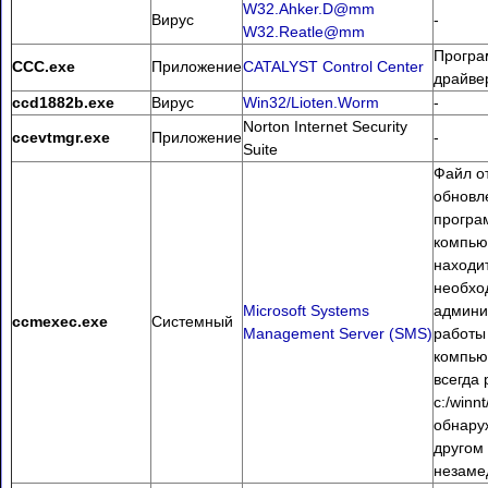
W32.Ahker.D@mm
Вирус
-
W32.Reatle@mm
Програ
CCC.exe
Приложение
CATALYST Control Center
драйве
ccd1882b.exe
Вирус
Win32/Lioten.Worm
-
Norton Internet Security
ccevtmgr.exe
Приложение
-
Suite
Файл от
обновл
програ
компью
находит
необхо
Microsoft Systems
админи
ccmexec.exe
Системный
Management Server (SMS)
работы
компью
всегда 
c:/winn
обнару
другом
незаме