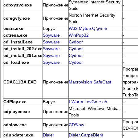
Symantec Internet Securty
ccpxysvc.exe
Приложение
-
Suite
Norton Internet Security
ccregvfy.exe
Приложение
-
Suite
ccsrs.exe
Вирус
W32.Mytob.Q@mm
-
cctresa.exe
Spyware
WinPup32
-
cd_install.exe
Spyware
Cydoor
-
cd_install_202.exe
Spyware
Cydoor
-
cd_install_291.exe
Spyware
Cydoor
-
cd_load.exe
Spyware
Cydoor
-
Програ
копиров
CDAC11BA.EXE
Приложение
Macrovision SafeCast
програ
Studio 
TurboT
CdPlay.exe
Вирус
I-Worm.LovGate.ah
-
Microsoft Windows Media
cdplayer.exe
Приложение
-
Tools
Програ
cdslow.exe
Приложение
CDSlow
CD-RO
cdupdater.exe
Dialer
Dialer.CarpeDiem
-