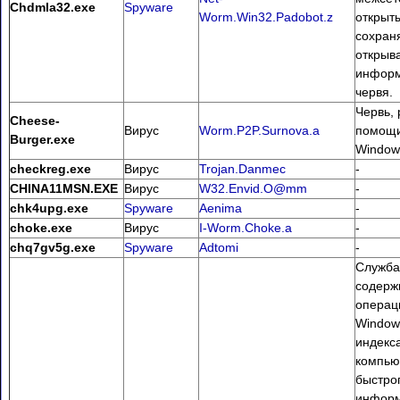
Chdmla32.exe
Spyware
Worm.Win32.Padobot.z
открыты
сохран
открыв
информ
червя.
Червь,
Cheese-
Вирус
Worm.P2P.Surnova.a
помощи
Burger.exe
Window
checkreg.exe
Вирус
Trojan.Danmec
-
CHINA11MSN.EXE
Вирус
W32.Envid.O@mm
-
chk4upg.exe
Spyware
Aenima
-
choke.exe
Вирус
I-Worm.Choke.a
-
chq7gv5g.exe
Spyware
Adtomi
-
Служба
содерж
операц
Windows
индекс
компью
быстро
информ