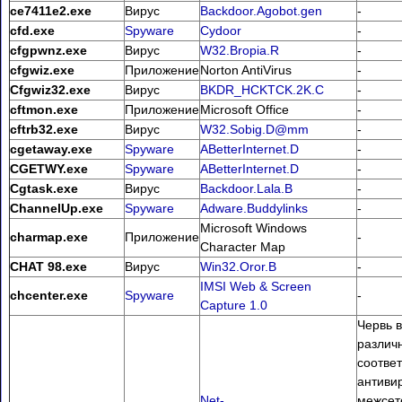
ce7411e2.exe
Вирус
Backdoor.Agobot.gen
-
cfd.exe
Spyware
Cydoor
-
cfgpwnz.exe
Вирус
W32.Bropia.R
-
cfgwiz.exe
Приложение
Norton AntiVirus
-
Cfgwiz32.exe
Вирус
BKDR_HCKTCK.2K.C
-
cftmon.exe
Приложение
Microsoft Office
-
cftrb32.exe
Вирус
W32.Sobig.D@mm
-
cgetaway.exe
Spyware
ABetterInternet.D
-
CGETWY.exe
Spyware
ABetterInternet.D
-
Cgtask.exe
Вирус
Backdoor.Lala.B
-
ChannelUp.exe
Spyware
Adware.Buddylinks
-
Microsoft Windows
charmap.exe
Приложение
-
Character Map
CHAT 98.exe
Вирус
Win32.Oror.B
-
IMSI Web & Screen
chcenter.exe
Spyware
-
Capture 1.0
Червь 
различ
соотве
антиви
Net-
межсет