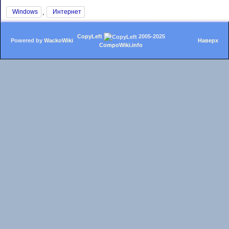
,
Windows
Интернет
CopyLeft
2005-2025
Powered by
WackoWiki
Наверх
CompoWiki.info