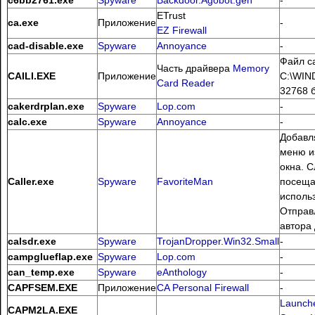
c6bb2761.exe
Spyware
Backdoor.Agobot.gen
-
ETrust
ca.exe
Приложение
-
EZ Firewall
cad-disable.exe
Spyware
Annoyance
-
Файл ca
Часть драйвера
Memory
CAILI.EXE
Приложение
C:\WIN
Card Reader
32768 б
cakerdrplan.exe
Spyware
Lop.com
-
calc.exe
Spyware
Annoyance
-
Добавл
меню и
окна. С
Caller.exe
Spyware
FavoriteMan
посеща
исполь
Отправ
автора 
calsdr.exe
Spyware
TrojanDropper.Win32.Small
-
campglueflap.exe
Spyware
Lop.com
-
can_temp.exe
Spyware
eAnthology
-
CAPFSEM.EXE
Приложение
CA
Personal Firewall
-
Launche
CAPM2LA.EXE