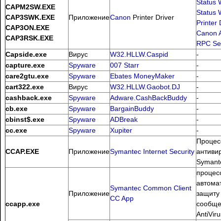
Status
CAPM2SW.EXE
Status
CAP3SWK.EXE
Приложение
Canon
Printer Driver
Printer 
CAP3ON.EXE
Canon A
CAP3RSK.EXE
RPC Se
Capside.exe
Вирус
W32.HLLW.Caspid
-
capture.exe
Spyware
007 Starr
-
care2gtu.exe
Spyware
Ebates MoneyMaker
-
cart322.exe
Вирус
W32.HLLW.Gaobot.DJ
-
cashback.exe
Spyware
Adware.CashBackBuddy
-
cb.exe
Spyware
BargainBuddy
-
cbinst$.exe
Spyware
ADBreak
-
cc.exe
Spyware
Xupiter
-
Процес
CCAP.EXE
Приложение
Symantec Internet Security
антиви
Symante
процес
автома
Symantec Common Client
Приложение
защиту
CC App
ccapp.exe
сообще
AntiViru