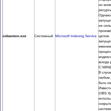
он мож
ресурс
Однако 
запуще
не сил
произв
cidaemon.exe
Системный
Microsoft Indexing Service
целом. 
запуще
именем
процес
индекс
всегда 
C:\WIN
В случ
любом 
быть н
Извест
(VBS.Yp
исполь
сокрыти
систем