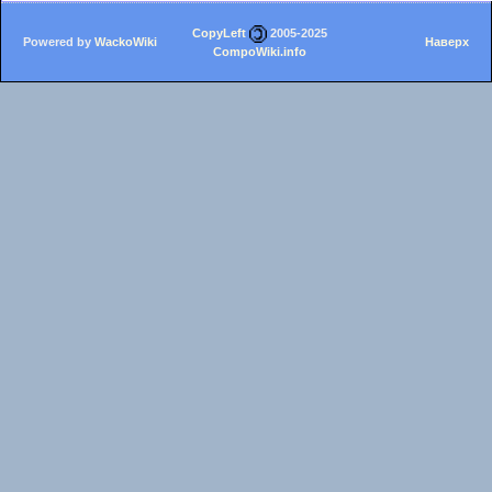
CopyLeft
2005-2025
Powered by
WackoWiki
Наверх
CompoWiki.info