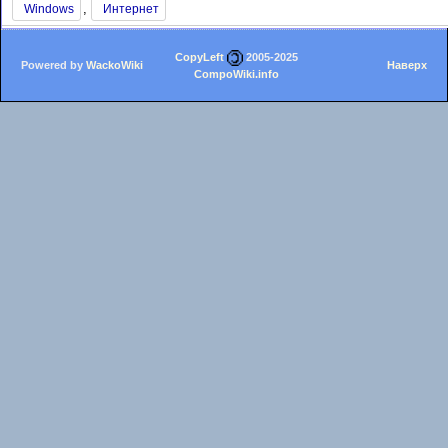
,
Windows
Интернет
CopyLeft
2005-2025
Powered by
WackoWiki
Наверх
CompoWiki.info