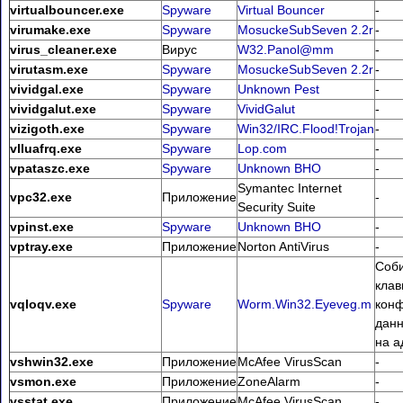
virtualbouncer.exe
Spyware
Virtual Bouncer
-
virumake.exe
Spyware
MosuckeSubSeven 2.2r
-
virus_cleaner.exe
Вирус
W32.Panol@mm
-
virutasm.exe
Spyware
MosuckeSubSeven 2.2r
-
vividgal.exe
Spyware
Unknown Pest
-
vividgalut.exe
Spyware
VividGalut
-
vizigoth.exe
Spyware
Win32/IRC.Flood!Trojan
-
vlluafrq.exe
Spyware
Lop.com
-
vpataszc.exe
Spyware
Unknown BHO
-
Symantec Internet
vpc32.exe
Приложение
-
Security Suite
vpinst.exe
Spyware
Unknown BHO
-
vptray.exe
Приложение
Norton AntiVirus
-
Соби
клав
vqloqv.exe
Spyware
Worm.Win32.Eyeveg.m
кон
данн
на а
vshwin32.exe
Приложение
McAfee VirusScan
-
vsmon.exe
Приложение
ZoneAlarm
-
vsstat.exe
Приложение
McAfee VirusScan
-