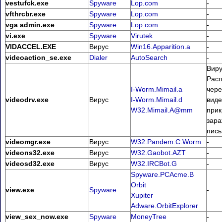
vestufck.exe
Spyware
Lop.com
-
vfthrcbr.exe
Spyware
Lop.com
-
vga admin.exe
Spyware
Lop.com
-
vi.exe
Spyware
Virutek
-
VIDACCEL.EXE
Вирус
Win16.Apparition.a
-
videoaction_se.exe
Dialer
AutoSearch
-
Виру
Расп
I-Worm.Mimail.a
чере
videodrv.exe
Вирус
I-Worm.Mimail.d
виде
W32.Mimail.A@mm
прик
зар
пись
videomgr.exe
Вирус
W32.Pandem.C.Worm
-
videons32.exe
Вирус
W32.Gaobot.AZT
-
videosd32.exe
Вирус
W32.IRCBot.G
-
Spyware.PCAcme.B
Orbit
view.exe
Spyware
-
Xupiter
Adware.OrbitExplorer
view_sex_now.exe
Spyware
MoneyTree
-