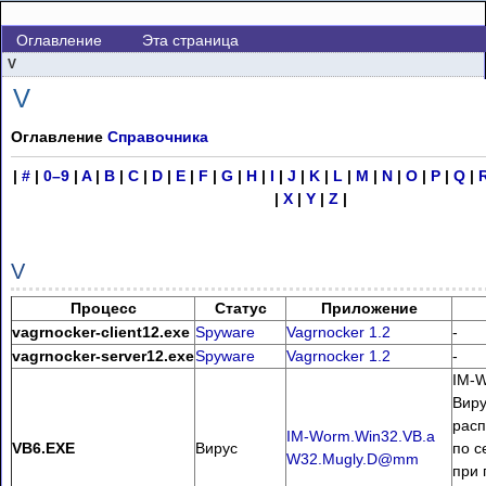
Оглавление
Эта страница
V
V
Оглавление
Справочника
|
#
|
0–9
|
A
|
B
|
C
|
D
|
E
|
F
|
G
|
H
|
I
|
J
|
K
|
L
|
M
|
N
|
O
|
P
|
Q
|
|
X
|
Y
|
Z
|
V
Процесс
Статус
Приложение
vagrnocker-client12.exe
Spyware
Vagrnocker 1.2
-
vagrnocker-server12.exe
Spyware
Vagrnocker 1.2
-
IM-W
Виру
рас
IM-Worm.Win32.VB.a
VB6.EXE
Вирус
по с
W32.Mugly.D@mm
при