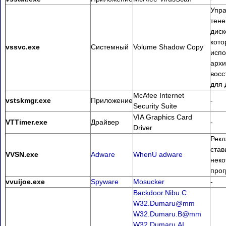
Упра
тене
диск
кото
vssvc.exe
Системный
Volume Shadow Copy
испо
архи
восс
для 
McAfee Internet
vstskmgr.exe
Приложение
-
Security Suite
VIA Graphics Card
VTTimer.exe
Драйвер
-
Driver
Рекл
став
VVSN.exe
Adware
WhenU adware
нек
про
vvuijoe.exe
Spyware
Mosucker
-
Backdoor.Nibu.C
W32.Dumaru@mm
W32.Dumaru.B@mm
W32.Dumaru.AI