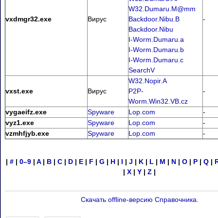
W32.Dumaru.M@mm
vxdmgr32.exe
Вирус
Backdoor.Nibu.B
-
Backdoor.Nibu
I-Worm.Dumaru.a
I-Worm.Dumaru.b
I-Worm.Dumaru.c
SearchV
W32.Nopir.A
vxst.exe
Вирус
P2P-
-
Worm.Win32.VB.cz
vygaeifz.exe
Spyware
Lop.com
-
vyz1.exe
Spyware
Lop.com
-
vzmhfjyb.exe
Spyware
Lop.com
-
|
#
|
0–9
|
A
|
B
|
C
|
D
|
E
|
F
|
G
|
H
|
I
|
J
|
K
|
L
|
M
|
N
|
O
|
P
|
Q
|
|
X
|
Y
|
Z
|
Скачать offline-версию Справочника
.