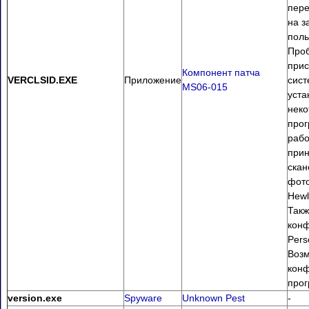
пере
на з
поль
Про
прис
Компонент патча
VERCLSID.EXE
Приложение
сист
MS06-015
уста
нек
про
рабо
прин
скан
фот
Hewl
Такж
конф
Pers
Воз
конф
про
version.exe
Spyware
Unknown Pest
-