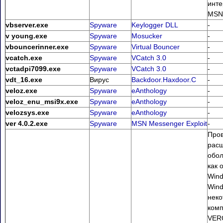
инте
MSN
vbserver.exe
Spyware
Keylogger DLL
-
v young.exe
Spyware
Mosucker
-
vbouncerinner.exe
Spyware
Virtual Bouncer
-
vcatch.exe
Spyware
VCatch 3.0
-
vctadpi7099.exe
Spyware
VCatch 3.0
-
vdt_16.exe
Вирус
Backdoor.Haxdoor.C
-
veloz.exe
Spyware
eAnthology
-
veloz_enu_msi9x.exe
Spyware
eAnthology
-
velozsys.exe
Spyware
eAnthology
-
ver 4.0.2.exe
Spyware
MSN Messenger Exploit
-
Про
рас
обол
как 
Wind
Wind
неко
ком
VER