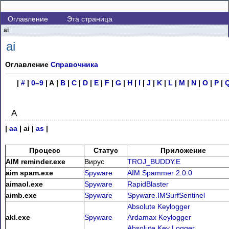
Оглавление
Эта страница
ai
ai
Оглавление
Справочника
|
#
|
0–9
| A |
B
|
C
|
D
|
E
|
F
|
G
|
H
|
I
|
J
|
K
|
L
|
M
|
N
|
O
|
P
|
A
|
aa
| ai |
as
|
Процесс
Статус
Приложение
AIM reminder.exe
Вирус
TROJ_BUDDY.E
aim spam.exe
Spyware
AIM Spammer 2.0.0
aimaol.exe
Spyware
RapidBlaster
aimb.exe
Spyware
Spyware.IMSurfSentinel
Absolute Keylogger
akl.exe
Spyware
Ardamax Keylogger
Absolute Key Logger