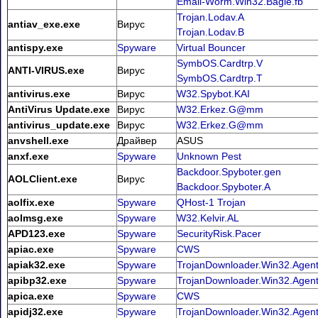
Email-Worm.Win32.Bagle.fb
Trojan.Lodav.A
antiav_exe.exe
Вирус
Trojan.Lodav.B
antispy.exe
Spyware
Virtual Bouncer
SymbOS.Cardtrp.V
ANTI-VIRUS.exe
Вирус
SymbOS.Cardtrp.T
antivirus.exe
Вирус
W32.Spybot.KAI
AntiVirus Update.exe
Вирус
W32.Erkez.G@mm
antivirus_update.exe
Вирус
W32.Erkez.G@mm
anvshell.exe
Драйвер
ASUS
anxf.exe
Spyware
Unknown Pest
Backdoor.Spyboter.gen
AOLClient.exe
Вирус
Backdoor.Spyboter.A
aolfix.exe
Spyware
QHost-1 Trojan
aolmsg.exe
Spyware
W32.Kelvir.AL
APD123.exe
Spyware
SecurityRisk.Pacer
apiac.exe
Spyware
CWS
apiak32.exe
Spyware
TrojanDownloader.Win32.Agen
apibp32.exe
Spyware
TrojanDownloader.Win32.Agen
apica.exe
Spyware
CWS
apidj32.exe
Spyware
TrojanDownloader.Win32.Agent