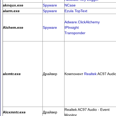
aknqux.exe
Spyware
NCase
alarm.exe
Spyware
Ezula TopText
Adware.ClickAlchemy
Alchem.exe
Spyware
IPInsight
Transponder
alcmtr.exe
Драйвер
Компонент
Realtek
AC97 Audi
Realtek AC97 Audio - Event
Alcxmntr.exe
Драйвер
Monitor