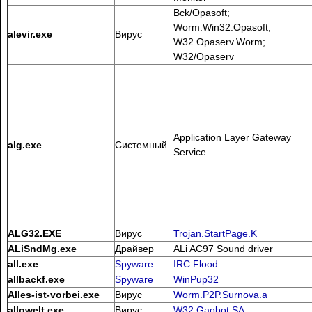
Bck/Opasoft;
Worm.Win32.Opasoft;
alevir.exe
Вирус
W32.Opaserv.Worm;
W32/Opaserv
Application Layer Gateway
alg.exe
Системный
Service
ALG32.EXE
Вирус
Trojan.StartPage.K
ALiSndMg.exe
Драйвер
ALi AC97 Sound driver
all.exe
Spyware
IRC.Flood
allbackf.exe
Spyware
WinPup32
Alles-ist-vorbei.exe
Вирус
Worm.P2P.Surnova.a
allowelt.exe
Вирус
W32.Gaobot.SA