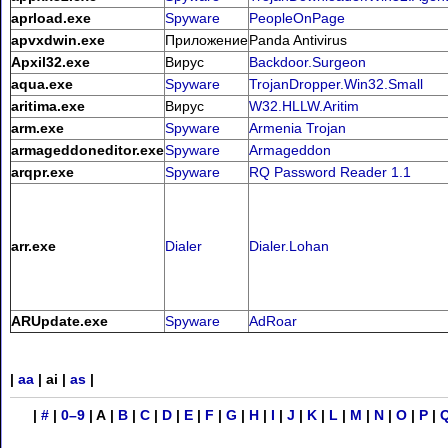
aprload.exe
Spyware
PeopleOnPage
apvxdwin.exe
Приложение
Panda Antivirus
Apxil32.exe
Вирус
Backdoor.Surgeon
aqua.exe
Spyware
TrojanDropper.Win32.Small
aritima.exe
Вирус
W32.HLLW.Aritim
arm.exe
Spyware
Armenia Trojan
armageddoneditor.exe
Spyware
Armageddon
arqpr.exe
Spyware
RQ Password Reader 1.1
arr.exe
Dialer
Dialer.Lohan
ARUpdate.exe
Spyware
AdRoar
|
aa
| ai |
as
|
|
#
|
0–9
| A |
B
|
C
|
D
|
E
|
F
|
G
|
H
|
I
|
J
|
K
|
L
|
M
|
N
|
O
|
P
|