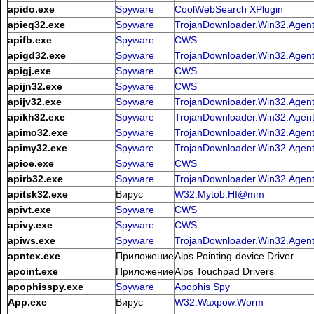
apido.exe
Spyware
CoolWebSearch XPlugin
apieq32.exe
Spyware
TrojanDownloader.Win32.Agen
apifb.exe
Spyware
CWS
apigd32.exe
Spyware
TrojanDownloader.Win32.Agen
apigj.exe
Spyware
CWS
apijn32.exe
Spyware
CWS
apijv32.exe
Spyware
TrojanDownloader.Win32.Agen
apikh32.exe
Spyware
TrojanDownloader.Win32.Agen
apimo32.exe
Spyware
TrojanDownloader.Win32.Agen
apimy32.exe
Spyware
TrojanDownloader.Win32.Agen
apioe.exe
Spyware
CWS
apirb32.exe
Spyware
TrojanDownloader.Win32.Agen
apitsk32.exe
Вирус
W32.Mytob.HI@mm
apivt.exe
Spyware
CWS
apivy.exe
Spyware
CWS
apiws.exe
Spyware
TrojanDownloader.Win32.Agen
apntex.exe
Приложение
Alps Pointing-device Driver
apoint.exe
Приложение
Alps Touchpad Drivers
apophisspy.exe
Spyware
Apophis Spy
App.exe
Вирус
W32.Waxpow.Worm