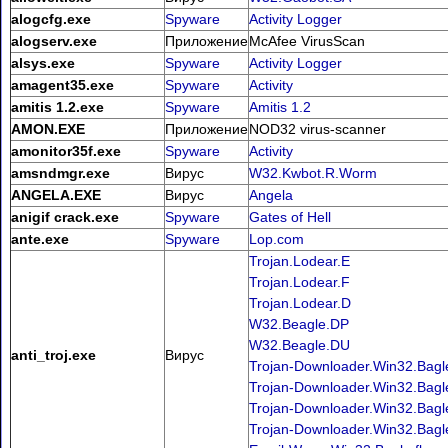
alogcfg.exe
Spyware
Activity Logger
alogserv.exe
Приложение
McAfee VirusScan
alsys.exe
Spyware
Activity Logger
amagent35.exe
Spyware
Activity
amitis 1.2.exe
Spyware
Amitis 1.2
AMON.EXE
Приложение
NOD32 virus-scanner
amonitor35f.exe
Spyware
Activity
amsndmgr.exe
Вирус
W32.Kwbot.R.Worm
ANGELA.EXE
Вирус
Angela
anigif crack.exe
Spyware
Gates of Hell
ante.exe
Spyware
Lop.com
Trojan.Lodear.E
Trojan.Lodear.F
Trojan.Lodear.D
W32.Beagle.DP
W32.Beagle.DU
anti_troj.exe
Вирус
Trojan-Downloader.Win32.Bagl
Trojan-Downloader.Win32.Bagl
Trojan-Downloader.Win32.Bagl
Trojan-Downloader.Win32.Bagle