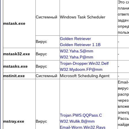
Это с
плани
ответ
Системный
Windows Task Scheduler
задач
mstask.exe
опре
польз
Golden Retriever
Вирус
-
Golden Retriever 1.1B
W32.Yaha.S@mm
mstask32.exe
Вирус
-
W32.Yaha.P@mm
Trojan-Dropper.Win32.Delf
mstasks.exe
Вирус
-
W32.Mydoom.FP@mm
mstinit.exe
Системный
Microsoft Scheduling Agent
-
Email
вирус
расп
через
вложе
элект
Trojan.PWS.QQPass.C
Рассы
mstray.exe
Вирус
W32.Wullik.B@mm
найд
Email-Worm.Win32.Rays