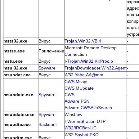
зара
адрес
почты
копир
подк
устро
msts32.exe
Вирус
Trojan.Win32.VB.rl
-
Microsoft Remote Desktop
mstsc.exe
Приложение
-
Connection
mstu.exe
Вирус
I-Trojan.Win32.KillProc.b
-
msuj32.exe
Spyware
TrojanDownloader.Win32.Agent
-
msupdat.exe
Вирус
W32.Yaha.AA@mm
-
CWS.Msspi
CWS.MUpdate
msupdate.exe
Spyware
CWS
-
Adware.PSN
Adware.CWSAlfaSearch
msupdater.exe
Spyware
Winshow
-
I-Worm/Stration.DTP
msupdte.exe
Backdoor
-
W32/IRCBot-UC
W32.Spybot.PKC
msupdtm.exe
Вирус
-