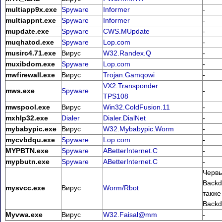
multiapp9x.exe
Spyware
Informer
-
multiappnt.exe
Spyware
Informer
-
mupdate.exe
Spyware
CWS.MUpdate
-
muqhatod.exe
Spyware
Lop.com
-
musirc4.71.exe
Вирус
W32.Randex.Q
-
muxibdom.exe
Spyware
Lop.com
-
mwfirewall.exe
Вирус
Trojan.Gamqowi
-
VX2.Transponder
mws.exe
Spyware
-
TPS108
mwspool.exe
Вирус
Win32.ColdFusion.11
-
mxhlp32.exe
Dialer
Dialer.DialNet
-
mybabypic.exe
Вирус
W32.Mybabypic.Worm
-
mycvbdqu.exe
Spyware
Lop.com
-
MYPBTN.exe
Spyware
ABetterInternet.C
-
mypbutn.exe
Spyware
ABetterInternet.C
-
Червь
Backd
mysvcc.exe
Вирус
Worm/Rbot
также
Backd
Myvwa.exe
Вирус
W32.Faisal@mm
-