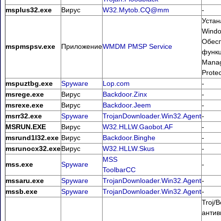
msplus32.exe
Вирус
W32.Mytob.CQ@mm
-
Устан
Windo
Обесп
mspmspsv.exe
Приложение
WMDM PMSP Service
функц
Mana
Protec
mspuztbg.exe
Spyware
Lop.com
-
msrege.exe
Вирус
Backdoor.Zinx
-
msrexe.exe
Вирус
Backdoor.Jeem
-
msrr32.exe
Spyware
TrojanDownloader.Win32.Agent
-
MSRUN.EXE
Вирус
W32.HLLW.Gaobot.AF
-
msrund1l32.exe
Вирус
Backdoor.Binghe
-
msrunocx32.exe
Вирус
W32.HLLW.Skus
-
MSS
mss.exe
Spyware
-
ToolbarCC
mssaru.exe
Spyware
TrojanDownloader.Win32.Agent
-
mssb.exe
Spyware
TrojanDownloader.Win32.Agent
-
Troj/
антив