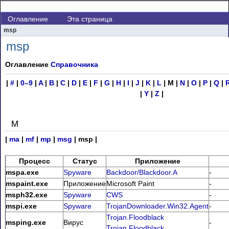
Оглавление
Эта страница
msp
msp
Оглавление
Справочника
|
#
|
0–9
|
A
|
B
|
C
|
D
|
E
|
F
|
G
|
H
|
I
|
J
|
K
|
L
| M |
N
|
O
|
P
|
Q
|
|
Y
|
Z
|
M
|
ma
|
mf
|
mp
|
msg
| msp |
Процесс
Статус
Приложение
mspa.exe
Spyware
Backdoor/Blackdoor.A
-
mspaint.exe
Приложение
Microsoft Paint
-
msph32.exe
Spyware
CWS
-
mspi.exe
Spyware
TrojanDownloader.Win32.Agent
-
Trojan.Floodblack
msping.exe
Вирус
-
Trojan.Floodblack