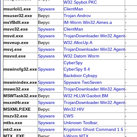
W32.Spybot.PKC
msurlcli1.exe
Spyware
ClientMan
-
msuser32.exe
Вирус
Trojan.Androv
-
msVBdll.exe
Вирус
IM-Worm.Win32.Aimes.a
-
msvc32.exe
Spyware
ClientMan
-
msvd.exe
Spyware
TrojanDownloader.Win32.Agent
-
msveup.exe
Вирус
W32.AllocUp.A
-
msvj.exe
Spyware
TrojanDownloader.Win32.Agent
-
msvxd.exe
Spyware
W32.Datom.Worm
-
CyberSpy
mswincfg32.exe
Spyware
CyberSpy 8.4
-
Backdoor.Cybspy
mswinindex.exe
Spyware
Spyware.TwoSeven
-
mswo32.exe
Spyware
TrojanDownloader.Win32.Agent
-
MSWTask32.exe
Вирус
W32.HLLW.Gaobot.BM
-
msxml4r.exe
Spyware
TrojanDownloader.Win32.Agent
-
MSXMLP.EXE
Вирус
Win32.HIV
-
mszv32.exe
Spyware
CWS
-
mtbs.exe
Spyware
Unknown Toolbar
;
-
mtr2.exe
Spyware
Kryptonic Ghost Command 1.5
-
MTX_.EXE
Вирус
I-Worm.MTX
-