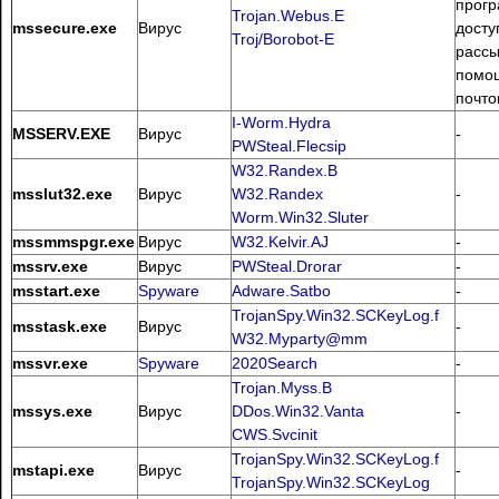
прогр
Trojan.Webus.E
mssecure.exe
Вирус
досту
Troj/Borobot-E
рассы
помо
почто
I-Worm.Hydra
MSSERV.EXE
Вирус
-
PWSteal.Flecsip
W32.Randex.B
msslut32.exe
Вирус
W32.Randex
-
Worm.Win32.Sluter
mssmmspgr.exe
Вирус
W32.Kelvir.AJ
-
mssrv.exe
Вирус
PWSteal.Drorar
-
msstart.exe
Spyware
Adware.Satbo
-
TrojanSpy.Win32.SCKeyLog.f
msstask.exe
Вирус
-
W32.Myparty@mm
mssvr.exe
Spyware
2020Search
-
Trojan.Myss.B
mssys.exe
Вирус
DDos.Win32.Vanta
-
CWS.Svcinit
TrojanSpy.Win32.SCKeyLog.f
mstapi.exe
Вирус
-
TrojanSpy.Win32.SCKeyLog