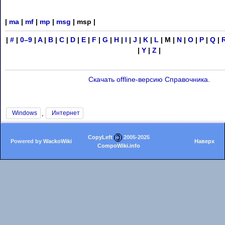
|
ma
|
mf
|
mp
|
msg
| msp |
|
#
|
0–9
|
A
|
B
|
C
|
D
|
E
|
F
|
G
|
H
|
I
|
J
|
K
|
L
| M |
N
|
O
|
P
|
Q
|
|
Y
|
Z
|
Скачать offline-версию Справочника
.
,
Windows
Интернет
CopyLeft
2005-2025
Powered by
WackoWiki
Наверх
CompoWiki.info