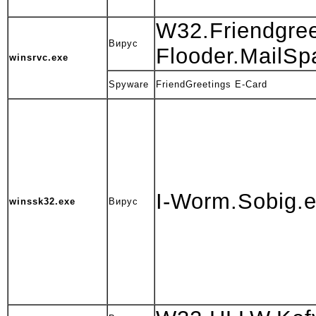
W32.Friendgre
Вирус
Flooder.MailSp
winsrvc.exe
Spyware
FriendGreetings E-Card
I-Worm.Sobig.
winssk32.exe
Вирус