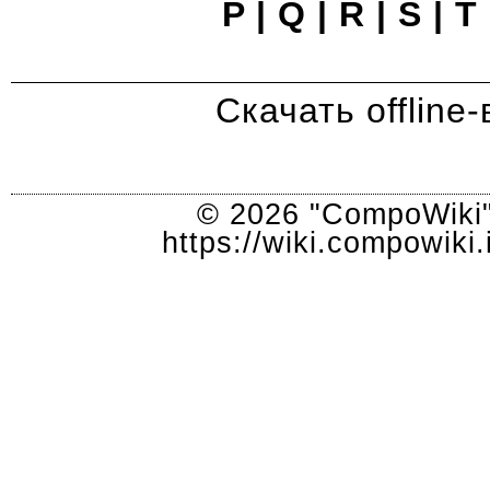
P
|
Q
|
R
|
S
|
T
Скачать offlin
© 2026 "CompoWiki"
https://wiki.compowik