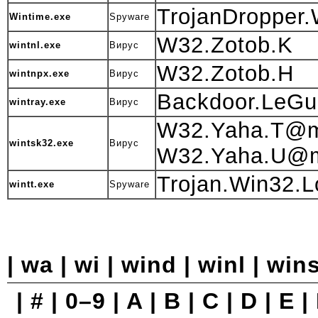
TrojanDropper.
Wintime.exe
Spyware
W32.Zotob.K
wintnl.exe
Вирус
W32.Zotob.H
wintnpx.exe
Вирус
Backdoor.LeGu
wintray.exe
Вирус
W32.Yaha.T@
wintsk32.exe
Вирус
W32.Yaha.U
Trojan.Win32.Lo
wintt.exe
Spyware
|
wa
|
wi
|
wind
|
winl
| wins
|
#
|
0–9
|
A
|
B
|
C
|
D
|
E
|