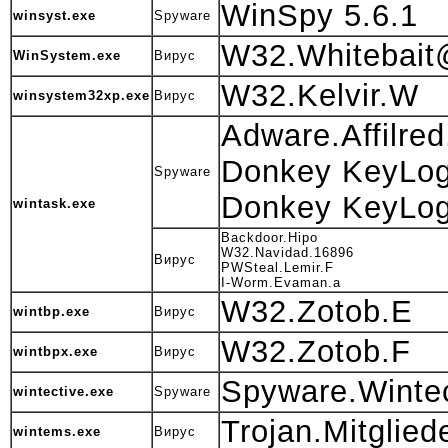
WinSpy 5.6.1
winsyst.exe
Spyware
W32.Whitebai
WinSystem.exe
Вирус
W32.Kelvir.W
winsystem32xp.exe
Вирус
Adware.Affilred
Donkey KeyLog
Spyware
Donkey KeyLog
wintask.exe
Backdoor.Hipo
W32.Navidad.16896
Вирус
PWSteal.Lemir.F
I-Worm.Evaman.a
W32.Zotob.E
wintbp.exe
Вирус
W32.Zotob.F
wintbpx.exe
Вирус
Spyware.Wintec
wintective.exe
Spyware
Trojan.Mitglied
wintems.exe
Вирус