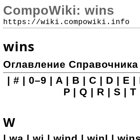
CompoWiki: wins
https://wiki.compowiki.info
Р
wins
Оглавление
Справочника
|
#
|
0–9
|
A
|
B
|
C
|
D
|
E
|
P
|
Q
|
R
|
S
|
T
W
|
wa
|
wi
|
wind
|
winl
| wins