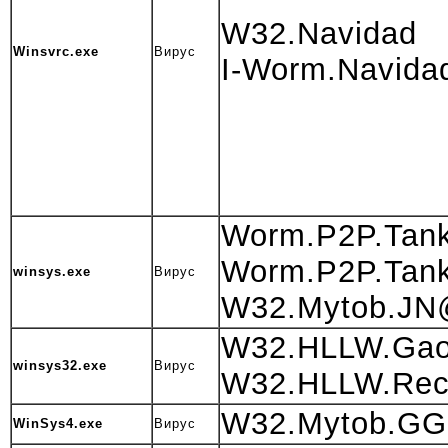
W32.Navidad
Winsvrc.exe
Вирус
I-Worm.Navida
Worm.P2P.Tan
Worm.P2P.Tank
winsys.exe
Вирус
W32.Mytob.J
W32.HLLW.Gao
winsys32.exe
Вирус
W32.HLLW.Rec
W32.Mytob.
WinSys4.exe
Вирус