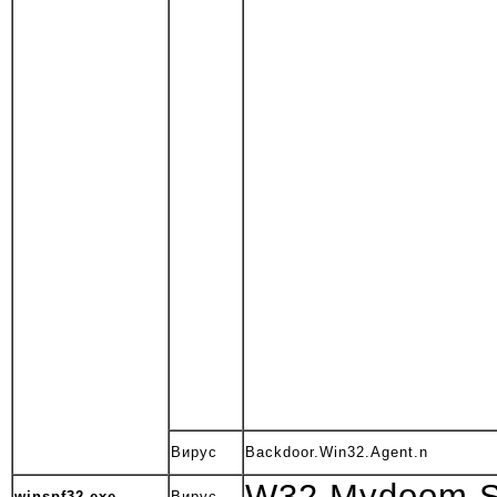
Вирус
Backdoor.Win32.Agent.n
W32.Mydoom
winspf32.exe
Вирус