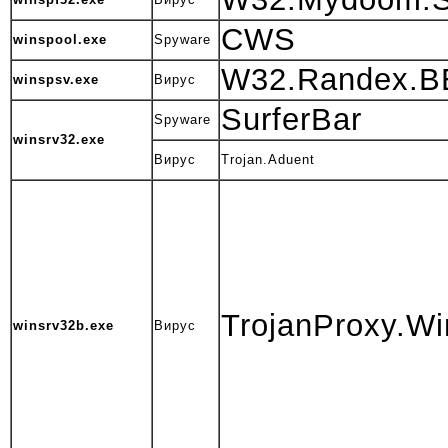
CWS
winspool.exe
Spyware
W32.Randex.B
winspsv.exe
Вирус
SurferBar
Spyware
winsrv32.exe
Вирус
Trojan.Aduent
TrojanProxy.Wi
winsrv32b.exe
Вирус