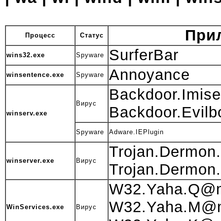
При
Процесс
Статус
SurferBar
wins32.exe
Spyware
Annoyance
winsentence.exe
Spyware
Backdoor.Imise
Вирус
Backdoor.Evilb
winserv.exe
Spyware
Adware.IEPlugin
Trojan.Dermon
winserver.exe
Вирус
Trojan.Dermon
W32.Yaha.Q
W32.Yaha.M
WinServices.exe
Вирус