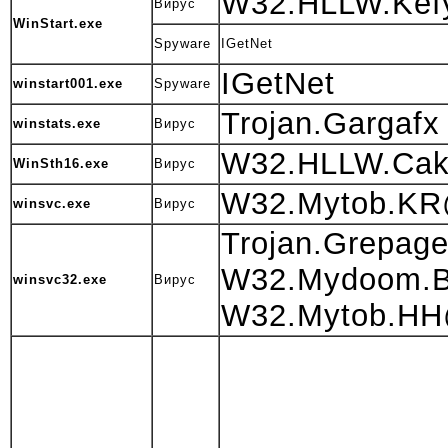
W32.HLLW.Kef
Вирус
WinStart.exe
Spyware
IGetNet
IGetNet
winstart001.exe
Spyware
Trojan.Gargafx
winstats.exe
Вирус
W32.HLLW.Ca
WinSth16.exe
Вирус
W32.Mytob.K
winsvc.exe
Вирус
Trojan.Grepag
W32.Mydoom
winsvc32.exe
Вирус
W32.Mytob.H