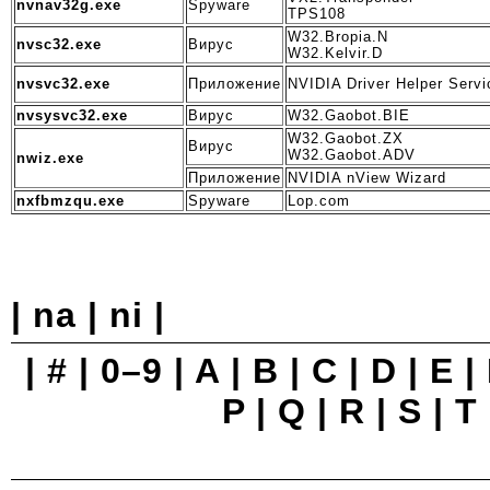
nvnav32g.exe
Spyware
TPS108
W32.Bropia.N
nvsc32.exe
Вирус
W32.Kelvir.D
nvsvc32.exe
Приложение
NVIDIA Driver Helper Servi
nvsysvc32.exe
Вирус
W32.Gaobot.BIE
W32.Gaobot.ZX
Вирус
W32.Gaobot.ADV
nwiz.exe
Приложение
NVIDIA nView Wizard
nxfbmzqu.exe
Spyware
Lop.com
|
na
| ni |
|
#
|
0–9
|
A
|
B
|
C
|
D
|
E
|
P
|
Q
|
R
|
S
|
T