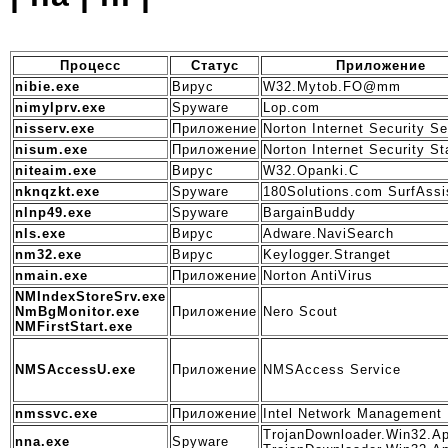
Процесс
Статус
Приложение
nibie.exe
Вирус
W32.Mytob.FO@mm
nimylprv.exe
Spyware
Lop.com
nisserv.exe
Приложение
Norton Internet Security Se
nisum.exe
Приложение
Norton Internet Security St
niteaim.exe
Вирус
W32.Opanki.C
nknqzkt.exe
Spyware
180Solutions.com SurfAssi
nlnp49.exe
Spyware
BargainBuddy
nls.exe
Вирус
Adware.NaviSearch
nm32.exe
Вирус
Keylogger.Stranget
nmain.exe
Приложение
Norton AntiVirus
NMIndexStoreSrv.exe
NmBgMonitor.exe
Приложение
Nero Scout
NMFirstStart.exe
NMSAccessU.exe
Приложение
NMSAccess Service
nmssvc.exe
Приложение
Intel Network Management
TrojanDownloader.Win32.Ap
nna.exe
Spyware