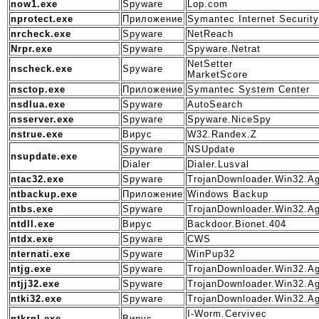
now1.exe
Spyware
Lop.com
nprotect.exe
Приложение
Symantec Internet Security
nrcheck.exe
Spyware
NetReach
Nrpr.exe
Spyware
Spyware.Netrat
NetSetter
nscheck.exe
Spyware
MarketScore
nsctop.exe
Приложение
Symantec System Center
nsdlua.exe
Spyware
AutoSearch
nsserver.exe
Spyware
Spyware.NiceSpy
nstrue.exe
Вирус
W32.Randex.Z
Spyware
NSUpdate
nsupdate.exe
Dialer
Dialer.Lusval
ntac32.exe
Spyware
TrojanDownloader.Win32.A
ntbackup.exe
Приложение
Windows Backup
ntbs.exe
Spyware
TrojanDownloader.Win32.A
ntdll.exe
Вирус
Backdoor.Bionet.404
ntdx.exe
Spyware
CWS
nternati.exe
Spyware
WinPup32
ntjg.exe
Spyware
TrojanDownloader.Win32.A
ntjj32.exe
Spyware
TrojanDownloader.Win32.A
ntki32.exe
Spyware
TrojanDownloader.Win32.A
I-Worm.Cervivec
ntkrnl.exe
Вирус