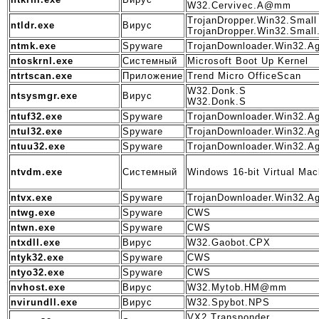
W32.Cervivec.A@mm
TrojanDropper.Win32.Small
ntldr.exe
Вирус
TrojanDropper.Win32.Small.
ntmk.exe
Spyware
TrojanDownloader.Win32.A
ntoskrnl.exe
Системный
Microsoft Boot Up Kernel
ntrtscan.exe
Приложение
Trend Micro OfficeScan
W32.Donk.S
ntsysmgr.exe
Вирус
W32.Donk.S
ntuf32.exe
Spyware
TrojanDownloader.Win32.A
ntul32.exe
Spyware
TrojanDownloader.Win32.A
ntuu32.exe
Spyware
TrojanDownloader.Win32.A
ntvdm.exe
Системный
Windows 16-bit Virtual Mac
ntvx.exe
Spyware
TrojanDownloader.Win32.A
ntwg.exe
Spyware
CWS
ntwn.exe
Spyware
CWS
ntxdll.exe
Вирус
W32.Gaobot.CPX
ntyk32.exe
Spyware
CWS
ntyo32.exe
Spyware
CWS
nvhost.exe
Вирус
W32.Mytob.HM@mm
nvirundll.exe
Вирус
W32.Spybot.NPS
VX2.Transponder