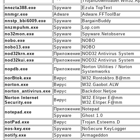
TrojanDownloader.Win32.A
nnezta388.exe
Spyware
Ezula TopText
nnmgr.exe
Adware
Adware.FFToolBar
nnstp_bbi6009.exe
Spyware
BargainBuddy
nnzmpuhm.exe
Spyware
Lop.com
no32mon.exe
Spyware
Spyware.Netobserve
nobo.exe
Spyware
NOBO
nobo13.exe
Spyware
NOBO
nod32krn.exe
Приложение
NOD32 Antivirus System
nod32kui.exe
Приложение
NOD32 Antivirus System
Norton Utilities / Norton
nopdb.exe
Приложение
Systemworks
norBtok.exe
Вирус
W32.Rontokbro.B@mm
norton.exe
Вирус
W32.Gaobot.ALW
norton_antivirus.exe
Вирус
Backdoor.Netjoe
Norton Internet
W32.Elitper.E@mm
Вирус
Security.exe
W32.Elitper.F@mm
Приложение
Notepad
notepad.exe
Spyware
Ghost 1.0
notPad.exe
Вирус
Trojan.Esteems.D
nos-key.exe
Spyware
NoSecure KeyLogger
notify.exe
Spyware
Armageddon