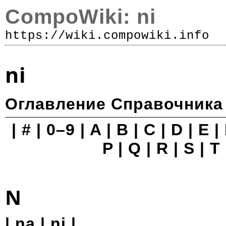
CompoWiki: ni
https://wiki.compowiki.info
Р
ni
Оглавление
Справочника
|
#
|
0–9
|
A
|
B
|
C
|
D
|
E
|
P
|
Q
|
R
|
S
|
T
N
|
na
| ni |