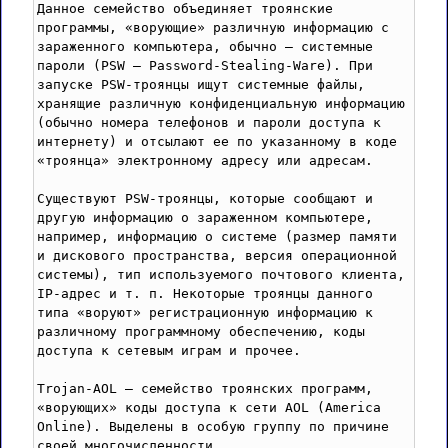
Данное семейство объединяет троянские 
программы, «ворующие» различную информацию с 
зараженного компьютера, обычно — системные 
пароли (PSW — Password-Stealing-Ware). При 
запуске PSW-троянцы ищут сиcтемные файлы, 
хранящие различную конфиденциальную информацию 
(обычно номера телефонов и пароли доступа к 
интернету) и отсылают ее по указанному в коде 
«троянца» электронному адресу или адресам.

Существуют PSW-троянцы, которые сообщают и 
другую информацию о зараженном компьютере, 
например, информацию о системе (размер памяти 
и дискового пространства, версия операционной 
системы), тип используемого почтового клиента, 
IP-адрес и т. п. Некоторые троянцы данного 
типа «воруют» регистрационную информацию к 
различному программному обеспечению, коды 
доступа к сетевым играм и прочее.

Trojan-AOL — семейство троянских программ, 
«ворующих» коды доступа к сети AOL (America 
Online). Выделены в особую группу по причине 
своей многочисленности.
