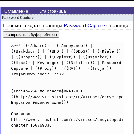
Оглавление
Эта страница
Password Capture
Просмотр кода страницы
Password Capture
страница
Копировать в буфер обмена
>>**| ((Adware)) | ((Annoyance)) | 
((Backdoor)) | ((BHO)) | ((DDoS)) | ((Dialer)) 
| ((Dropper)) | ((Exploit)) | ((Hijacker)) | 
((Hoax)) | KeyLogger | ((Notifier)) | Password 
Capture | ((Proxy)) | ((RAT)) | ((Trojan)) | 
TrojanDownloader |**<<  

----

(Trojan-PSW по классификации в 
((http://www.viruslist.com/ru/viruses/encyclopedia 
Вирусной Энциклопедии)))

Оригинал 
http://www.viruslist.com/ru/viruses/encyclopedia?
chapter=156769330
