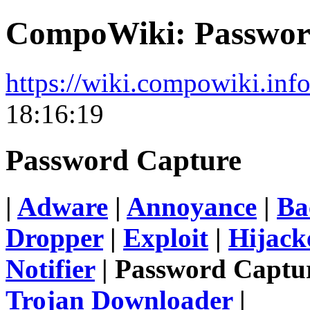
CompoWiki: Passwor
https://wiki.compowiki.inf
18:16:19
Password Capture
|
Adware
|
Annoyance
|
Ba
Dropper
|
Exploit
|
Hijack
Notifier
| Password Captu
Trojan Downloader
|