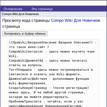
Оглавление
Эта страница
Compo Wiki Для Новичков
Просмотр кода страницы
Compo Wiki Для Новичков
страница
Копировать в буфер обмена
((ПроWiki/ВводноеОписание Вводное Описание)) - 
что такое вики-сайт ?

CompoWikiСинтаксис - здесь можно изучить язык 
Wiki. 

CompoWikiДвижокFAQ - здесь можно почитать 
ответы на вопросы.

ТестПлощадка - здесь можно потренироваться в 
Синтаксисе и освоить азы Wiki-формата.

ДвижокСайта/Действия - дополняющие функции 
Wiki-форматирования.   

СоздатьНовуюСтраницу - (после регистрации) 
можно здесь. И на любой другой странице, 
которую вы можете редактировать. 

ПроблемыТранслита - читайте, если у вас 
нерусифицированная ОперационнаяСистема.
