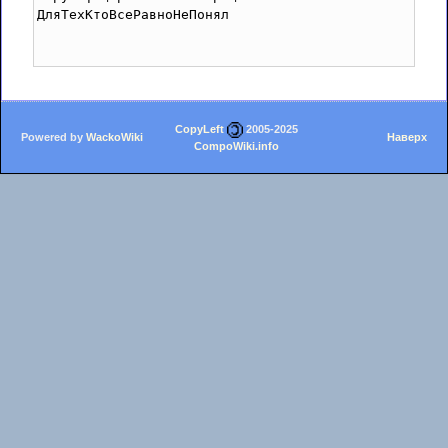
ДляТехКтоВсеРавноНеПонял

CopyLeft
2005-2025
Powered by
WackoWiki
Наверх
CompoWiki.info