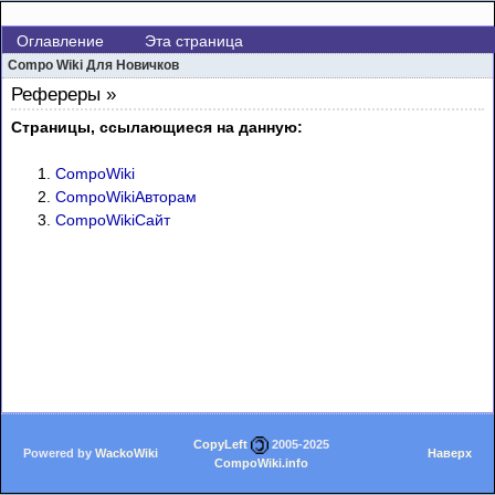
Оглавление
Эта страница
Compo Wiki Для Новичков
Рефереры »
Страницы, ссылающиеся на данную:
CompoWiki
CompoWikiАвторам
CompoWikiСайт
CopyLeft
2005-2025
Powered by
WackoWiki
Наверх
CompoWiki.info