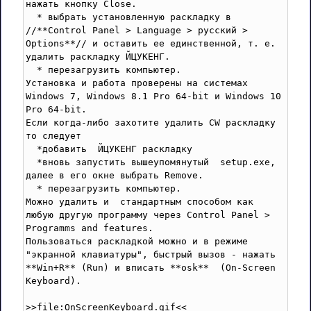
нажать кнопку Close.

  * выбрать установленную раскладку в 
//**Control Panel > Language > русский > 
Options**// и оставить ее единственной, т. е. 
удалить раскладку ЙЦУКЕНГ.

  * перезагрузить компьютер.

Установка и работа проверены на системах 
Windows 7, Windows 8.1 Pro 64-bit и Windows 10 
Pro 64-bit.

Если когда-либо захотите удалить CW раскладку 
то следует 

  *добавить  ЙЦУКЕНГ раскладку  

  *вновь запустить вышеупомянутый  setup.exe, 
далее в его окне выбрать Remove. 

  * перезагрузить компьютер.

Можно удалить и  стандартным способом как 
любую другую программу через Control Panel > 
Programms and features.

Пользоваться раскладкой можно и в режиме 
"экранной клавиатуры", быстрый вызов - нажать 
**Win+R** (Run) и вписать **osk**  (On-Screen 
Keyboard).

>>file:OnScreenKeyboard.gif<<
