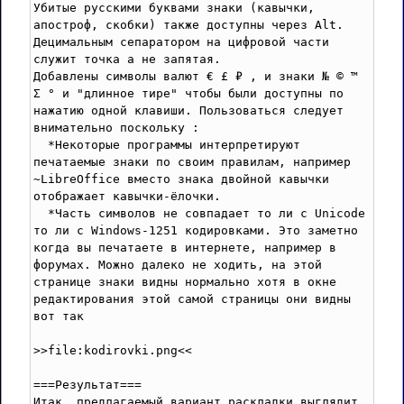
Убитые русскими буквами знаки (кавычки, 
апостроф, скобки) также доступны через Alt.

Децимальным сепаратором на цифровой части 
служит точка а не запятая.

Добавлены символы валют € £ ₽ , и знаки № © ™  
Σ ° и "длинное тире" чтобы были доступны по 
нажатию одной клавиши. Пользоваться следует 
внимательно поскольку :

  *Некоторые программы интерпретируют 
печатаемые знаки по своим правилам, например 
~LibrеOffice вместо знака двойной кавычки 
отображает кавычки-ёлочки.

  *Часть символов не совпадает то ли с Unicode 
то ли с Windows-1251 кодировками. Это заметно 
когда вы печатаете в интернете, например в 
форумах. Можно далеко не ходить, на этой 
странице знаки видны нормально хотя в окне 
редактирования этой самой страницы они видны 
вот так 

>>file:kodirovki.png<<

===Результат===

Итак, предлагаемый вариант раскладки выглядит 