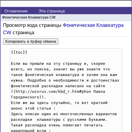
Оглавление
Эта страница
Фонетическая Клавиатура CW
Просмотр кода страницы
Фонетическая Клавиатура
CW
страница
Копировать в буфер обмена
{{toc}}

Если вы пришли на эту страницу и, скорее 
всего, из поиска, значит вы уже знаете что 
такое фонетическая клавиатура и зачем она вам 
нужна. Подробно о необходимости и достоинствах 
фонетической раскладки написано на сайте 
((http://winrus.com/kbd_r.htm#phon Павла 
Городянского)).

Если же вы здесь случайно, то вот краткий 
анонс этой статьи :

Здесь описан один из многочисленных вариантов 
раскладки  клавиатуры с русскими буквами. 
Такая раскладка очень помогает печатать 
кириллицей если :
