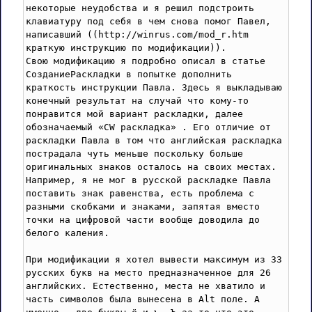
некоторые неудобства и я решил подстроить 
клавиатуру под себя в чем снова помог Павел, 
написавший ((http://winrus.com/mod_r.htm 
краткую инструкцию по модификации)).

Свою модификацию я подробно описал в статье 
СозданиеРаскладки в попытке дополнить 
краткость инструкции Павла. Здесь я выкладываю 
конечный результат на случай что кому-то 
понравится мой вариант раскладки, далее 
обозначаемый «CW раскладка» . Его отличие от 
раскладки Павла в том что английская раскладка 
пострадала чуть меньше поскольку больше 
оригинальных знаков осталось на своих местах. 
Например, я не мог в русской раскладке Павла 
поставить знак равенства, есть проблема с 
разными скобками и знаками, запятая вместо 
точки на цифровой части вообще доводила до 
белого каления.   

При модификации я хотел вывести максимум из 33 
русских букв на место предназначенное для 26 
английских. Естественно, места не хватило и 
часть символов была вынесена в Alt поле. А 