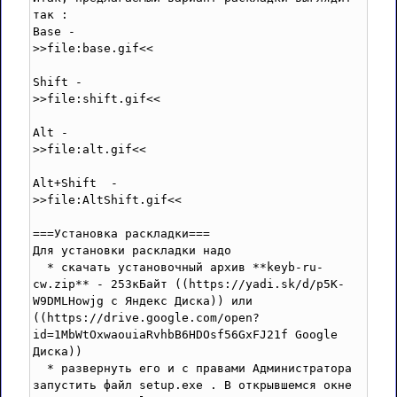
так :

Base - 

>>file:base.gif<<

Shift - 

>>file:shift.gif<<

Alt - 

>>file:alt.gif<<

Alt+Shift  -

>>file:AltShift.gif<<

===Установка раскладки===

Для установки раскладки надо 

  * скачать установочный архив **keyb-ru-
cw.zip** - 253кБайт ((https://yadi.sk/d/p5K-
W9DMLHowjg с Яндекс Диска)) или 
((https://drive.google.com/open?
id=1MbWtOxwaouiaRvhbB6HDOsf56GxFJ21f Google 
Диска)) 

  * развернуть его и с правами Администратора 
запустить файл setup.exe . В открывшемся окне 