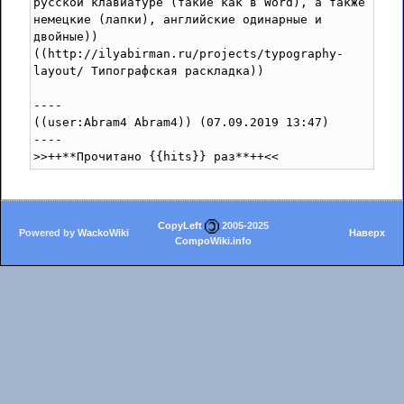
русской клавиатуре (такие как в Word), а также 
немецкие (лапки), английские одинарные и 
двойные))

((http://ilyabirman.ru/projects/typography-
layout/ Типографская раскладка))

----

((user:Abram4 Abram4)) (07.09.2019 13:47)

----

>>++**Прочитано {{hits}} раз**++<<
CopyLeft
2005-2025
Powered by
WackoWiki
Наверх
CompoWiki.info