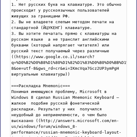
1. Нет русских букв на клавиатуре. Это обычно 
происходит у русскоязычных пользователей 
живущих за границами РФ.

2. Вы не владеете слепым методом печати на 
стандартной (ЙЦУКЕНГ) клавиатуре.

3. Вы хотите печатать прямо с клавиатуры на 
русском языке  а не транслит английскими 
буквами (который напрягает читателя) или 
русский текст получаемый через различные 
((https://www.google.co.il/search?
q=%D0%B2%D0%B8%D1%80%D1%82%D1%83%D0%B0%D0%BB%D1%8C%
8&oe=utf-8&gws_rd=cr&ei=IKmcVqa7Gcz2UP3ymPgH 
виртуальные клавиатуры))

===Раскладка Mnemonic===

Понимая имеющуюся проблему, Microsoft в 
Windows 8 сделал Russian Mnemonic Keyboard – 
жалкое  подобие русской фонетической 
раскладки. Результат у них  получился 
неудобный до неприемлемости, о чем было 
высказано ((http://answers.microsoft.com/en-
us/windows/forum/windows_8-
performance/russian-mnemonic-keyboard-layout-