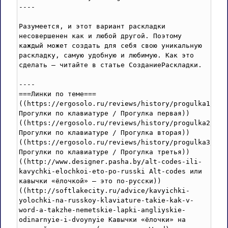
----

Разумеется, и этот вариант раскладки 
несовершенен как и любой другой. Поэтому 
каждый может создать для себя свою уникальную 
раскладку, самую удобную и любимую. Как это 
сделать — читайте в статье СозданиеРаскладки.

----

===Линки по теме===

((https://ergosolo.ru/reviews/history/progulka1/ 
Прогулки по клавиатуре / Прогулка первая))

((https://ergosolo.ru/reviews/history/progulka2/ 
Прогулки по клавиатуре / Прогулка вторая))

((https://ergosolo.ru/reviews/history/progulka3/ 
Прогулки по клавиатуре / Прогулка третья))

((http://www.designer.pasha.by/alt-codes-ili-
kavychki-elochkoi-eto-po-russki Alt-codes или 
кавычки «ёлочкой» — это по-русски))

((http://softlakecity.ru/advice/kavyichki-
yolochki-na-russkoy-klaviature-takie-kak-v-
word-a-takzhe-nemetskie-lapki-angliyskie-
odinarnyie-i-dvoynyie Кавычки «ёлочки» на 