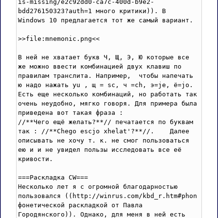
is-missing/e2c92dd0-ca7c-400d-b9e2-
bdd276150323?auth=1 много критики)). В  
Windows 10 предлагается тот же самый вариант.

>>file:mnemonic.png<<

В ней не хватает букв Ч, Щ, Э, Ю которые все 
же можно ввести комбинацией двух клавиш по 
правилам транслита. Например,  чтобы напечать 
ю надо нажать yu , щ = sc, ч =ch, э=je, ё=jo. 
Есть еще несколько комбинаций, но работать так 
очень неудобно, мягко говоря. Для примера была 
приведена вот такая фраза : 

//**Чего ещё желать?**// печатается по буквам 
так : //**Chego escjo xhelat'?**//.    Далее 
описывать не хочу т. к. не смог пользоваться 
ею и и не увидел пользы исследовать все её 
кривости.

===Раскладка CW===

Несколько лет я с огромной благодарностью 
пользовался ((http://winrus.com/kbd_r.htm#phon 
фонетической раскладкой от Павла 
Городянского)). Однако, для меня в ней есть 