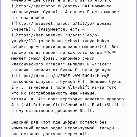
именно — две буквы ё и ъ. Ъ за то что это 
((http://spectator.ru/entry/1041 наименее 
используемая буква)). А насчет Ё есть мнение 
что она вообще 
((http://nesusvet.narod.ru/txt/yo/ должна 
умереть)). (Разумеется, есть и 
((https://harlamenkov.ru/articles/o-
yazyke/118-jo-sedmaya-schastlivaya-bukva-
azbuki прямо противоположное мнение))~). Вот 
только тогда непонятно как быть когда **ё** 
меняет смысл фразы, например смысл 
классического «**все** выпили» и «**всё** 
выпили»  зависит от буквы Ё. Ну и до кучи 
((https://dzen.ru/a/Z6SFtvVWjEdCUxLH ещё 
несколько казусов с буквой Ё)). Большие буквы 
Ё и Ъ  вынесены в поле Alt+Shift из-за того 
что их востребованность ещё меньше. 

Кстати, в  Alt-поле переходим нажатием правого  
Alt (~AltGr) или Ctrl+Левый Alt. В Alt+Shift к 
этому естественно добавляем Shift.

Верхний ряд (тот где цифры) остался без 
изменений кроме редко используемой  тильды ~, 
она осталась доступна через Alt. 
