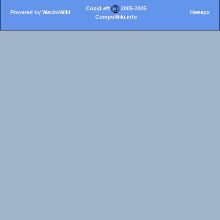
CopyLeft
2005-2025
Powered by
WackoWiki
Наверх
CompoWiki.info