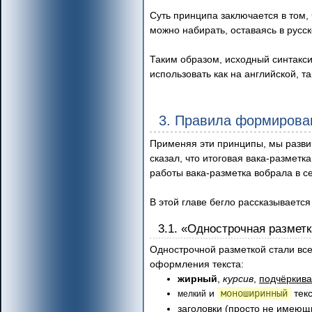
Суть принципа заключается в том,
можно набирать, оставаясь в русс
Таким образом, исходный синтакс
использовать как на английской, т
3. Правила формирова
Применяя эти принципы, мы развив
сказал, что итоговая вака-разметк
работы вака-разметка вобрала в с
В этой главе бегло рассказываетс
3.1. «Однострочная разметк
Однострочной разметкой стали все
оформления текста:
жирный
,
курсив
,
подчёркив
и
моноширинный
текс
мелкий
заголовки (просто не имеющ