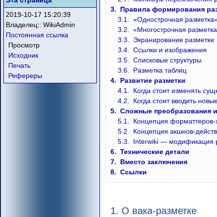
Эта страница
3.
Правила формирования ра
2019-10-17 15:20:39
3.1.
«Однострочная разметка
Владелец::
WikiAdmin
3.2.
«Многострочная разметк
Постоянная ссылка
3.3.
Экранирование разметки
Просмотр
3.4.
Ссылки и изображения
Исходник
3.5.
Списковые структуры
Печать
3.6.
Разметка таблиц
Рефереры
4.
Развитие разметки
4.1.
Когда стоит изменять су
4.2.
Когда стоит вводить новы
5.
Сложные преобразования и
5.1.
Концепция форматтеров-ха
5.2.
Концепция акшнов-действи
5.3.
Interwiki — модификация 
6.
Технические детали
7.
Вместо заключения
8.
Ссылки
1. О вака-разметке