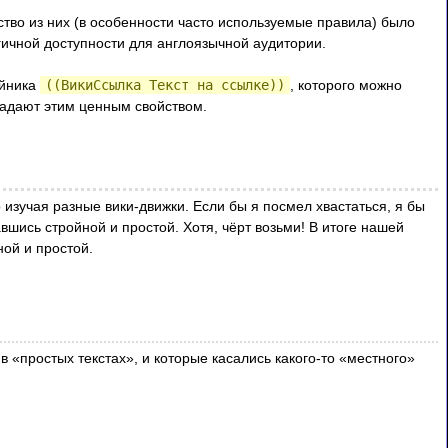
тво из них (в особенности часто используемые правила) было
гичной доступности для англоязычной аудитории.
ойника
((ВикиСсылка Текст на ссылке))
, которого можно
бладают этим ценным свойством.
зучая разные вики-движки. Если бы я посмел хвастаться, я бы
авшись стройной и простой. Хотя, чёрт возьми! В итоге нашей
ной и простой.
 «простых текстах», и которые касались какого-то «местного»