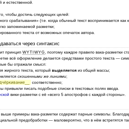
й и естественной.
о, чтобы достичь следующих целей:
ного срабатывания» (т.е. когда обычный текст воспринимается как к
егко запоминаемой разметки;
рованного текста от возможных опечаток автора.
едаваться через синтаксис
жит принцип
WYTIWYG
, поэтому каждое правило вака-разметки с
зметке всё оформление делается средствами простого текста — сим
орые бы отражали смысл:
я жирного текста, который
выделяется
из общей массы;
рмляется
скошенными же линиями
;
дчёркивание__
соответственно;
 мы привыкли писать подобные списки в текстовых полях ввода.
еской
вики-разметки с её «всего 5 апострофов с каждой стороны».
 выше примеры вака-разметки содержат парные символы. Благодаря
ециальной предобработки — маловероятно, что в нём встретятся 