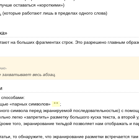
 лучше оставаться «короткими»)
(которые работают лишь в пределах одного слова)
ы
ка»
тают на больших фрагментах строк. Это разрешено главным образ
ние.
 захватывает весь абзац.
и
 способами:
ощью «парных символов»
""
;
льного символа перед экранируемой последовательностью) с пом
льно легко «запретить» разметку большого куска текста, а второй 
роме того, экранирование тильдой позволяет нам отображать и па
татьи, то обнаружите, что экранирование разметки встречается там