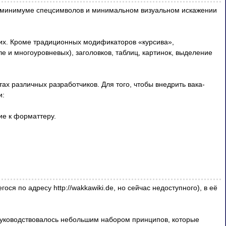
ри минимуме спецсимволов и минимальном визуальном искажении
их. Кроме традиционных модификаторов «курсива»,
ле и многоуровневых), заголовков, таблиц, картинок, выделение
ктах различных разработчиков. Для того, чтобы внедрить вака-
и:
ие к форматтеру.
ся по адресу http://wakkawiki.de, но сейчас недоступного), в её
руководствовалось небольшим набором принципов, которые