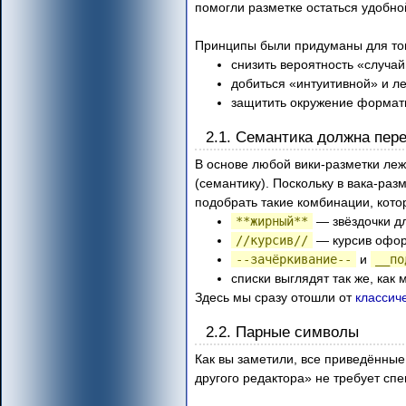
помогли разметке остаться удобно
Принципы были придуманы для тог
снизить вероятность «случай
добиться «интуитивной» и л
защитить окружение формати
2.1. Семантика должна пер
В основе любой вики-разметки ле
(семантику). Поскольку в вака-ра
подобрать такие комбинации, кот
**жирный**
— звёздочки дл
//курсив//
— курсив офо
--зачёркивание--
и
__по
списки выглядят так же, как
Здесь мы сразу отошли от
классич
2.2. Парные символы
Как вы заметили, все приведённые
другого редактора» не требует сп