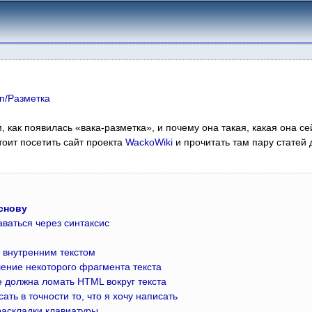
n/Разметка
 как появилась «вака-разметка», и почему она такая, какая она сей
стоит посетить сайт проекта
WackoWiki
и прочитать там пару статей
снову
ваться через синтаксис
 внутренним текстом
ение некоторого фрагмента текста
 должна ломать HTML вокруг текста
ть в точности то, что я хочу написать
аскладки клавиатуры