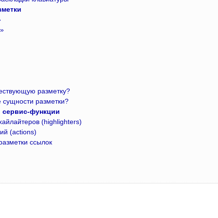
зметки
»
а»
ществующую разметку?
е сущности разметки?
 сервис-функции
йлайтеров (highlighters)
й (actions)
разметки ссылок