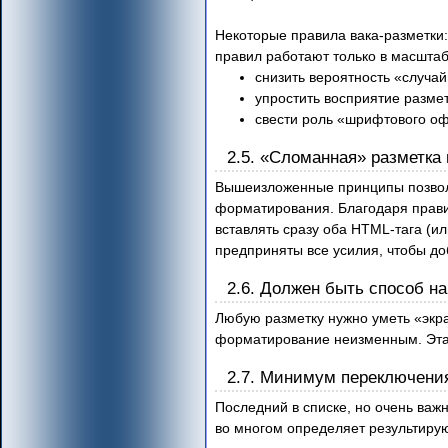
Некоторые правила вака-разметки:
правил работают только в масштаб
снизить вероятность «случа
упростить восприятие размет
свести роль «шрифтового оф
2.5. «Сломанная» разметка
Вышеизложенные принципы позвол
форматирования. Благодаря правил
вставлять сразу оба HTML-тага (ил
предприняты все усилия, чтобы доб
2.6. Должен быть способ на
Любую разметку нужно уметь «экра
форматирование неизменным. Эта 
2.7. Минимум переключени
Последний в списке, но очень важ
во многом определяет результиру