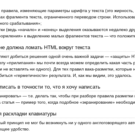
 правила, изменяющие параметры шрифта у текста (это жирность, к
ах фрагмента текста, ограниченного переводом строки. Использова
йного срабатывания»;
ки (ведь «начало» и «конец» выделения оказываются недалеко друг
ормления» к выделению малых фрагментов текста — что положител
 не должна ломать HTML вокруг текста
яют добиться решения одной очень важной задачи — «защиты» HT
у «прилипания» мы почти всегда можем определить какая часть ра
и не вставлять ни одного). Для тех правил вака-разметки, которы
иться «герметичности» результата. И, как мы видим, это удалось.
писать в точности то, что я хочу написать
нировать» — т.е. делать так, чтобы при разборе правила разметки
статья — пример того, когда подобное «экранирование» необходи
я раскладки клавиатуры
ный принцип не мог бы возникнуть ни у одного англоговорящего авт
ющее удобство.