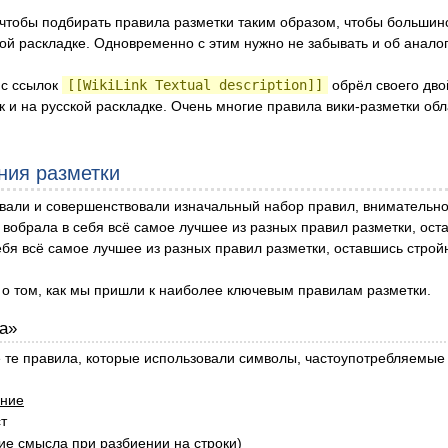
 чтобы подбирать правила разметки таким образом, чтобы большинс
кой раскладке. Одновременно с этим нужно не забывать и об анало
ис ссылок
[[WikiLink Textual description]]
обрёл своего дв
ак и на русской раскладке. Очень многие правила вики-разметки о
ния разметки
али и совершенствовали изначальный набор правил, внимательно и
а вобрала в себя всё самое лучшее из разных правил разметки, ост
ебя всё самое лучшее из разных правил разметки, оставшись строй
я о том, как мы пришли к наиболее ключевым правилам разметки.
а»
 те правила, которые использовали символы, частоупотребляемые в
ание
т
ие смысла при разбиении на строки)