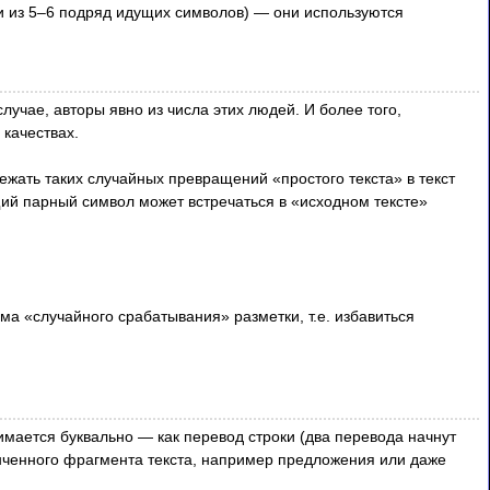
и из
5–6
подряд идущих символов) — они используются
 случае, авторы явно из числа этих людей. И более того,
 качествах.
ежать таких случайных превращений «простого текста» в текст
ящий парный символ может встречаться в «исходном тексте»
а «случайного срабатывания» разметки, т.е. избавиться
имается буквально — как перевод строки (два перевода начнут
онченного фрагмента текста, например предложения или даже