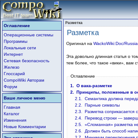
Разметка
Оглавление
Разметка
Операционные системы
Программы
Оригинал на
WackoWiki:Doc/Russia
Локальные сети
Интернет
Эта довольно длинная статья о том,
Сетевая безопасность
тем более, что такое «вики», вам 
Железо
Глоссарий
Оглавление
CompoWiki Авторам
1.
О вака-разметке
Форум
2.
Принципы, положенные в о
Ваше личное меню
2.1.
Семантика должна переда
2.2.
Парные символы
Главная
2.3.
Разметка соприкасается с
Каталог
2.4.
Перевод строки — заверш
Изменения
2.5.
«Сломанная» разметка не
Новые Комментарии
2.6.
Должен быть способ написа
2.7.
Минимум переключения р