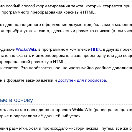
— это особый способ форматирования текста, который старается п
ле программного преобразования красивый HTML.
ает для полноценного оформления документов, больших и маленьк
«перечёркнутого» текста, здесь есть и разметка списков (в том чис
и-движке
WackoWiki
, в программном комплексе
НПЖ
, в других прое
таточно скачать и инкорпорировать в ваш проект одну или две вещ
, превращающий разметку в HTML;
ки-текстов. Это необязательное, но чрезвычайно удобное дополнен
ан в формате вака-разметки и
доступен для просмотра
.
ые в основу
осталась
нам
в наследство от проекта WakkaWiki (ранее размещавшего
торые и определили её дальнейший успех.
вил разметки, хотя и происходило «историческим» путём, всё же 