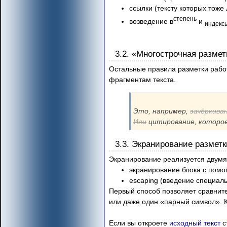
ссылки (тексту которых тоже
степень
возведение в
и
индекс
3.2. «Многострочная размет
Остальные правила разметки рабо
фрагментам текста.
Это, например,
зачёркива
Или
цитирование, которое
3.3. Экранирование разметк
Экранирование реализуется двумя
экранирование блока с пом
escaping (введение специа
Первый способ позволяет сравните
или даже один «парный символ». К
Если вы откроете
исходный текст
с