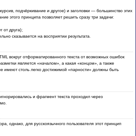
урсив, подчёркивание и другое) и заголовки — большинство этих
ние этого принципа позволяет решить сразу три задачи:
 от друга);
ьно сказывается на восприятии результата.
ML вокруг отформатированного текста от возможных ошибок
зметки является «началом», а какая «концом», а также
е не имеют столь легко достижимой «парности» должны быть
 игнорировались и фрагмент текста проходил через
мо.
ора, однако, для русскоязычного пользователя этот принцип