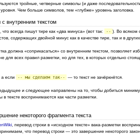
пользуются тройные, четверные символы (и даже последовательност
 уровня. Чем больше символов, тем «глубже» уровень заголовка.
я с внутренним текстом
 что всегда пишут тире как «два минуса» (вот так:
--
). Во всяком
тов, содержащих двойной минус как в качестве тире, так и в других
тка должна «соприкасаться» со внутренним текстом, позволяет изб
не для всех правил разметки, но для тех, в которых отдельно сто
, а если
-- мы сделаем так--
— то текст не зачёркнётся.
редыдущее и следующее направлены на то, чтобы добиться минимум
лы в тексте воспринимаются как части разметки.
ершение некоторого фрагмента текста
nWiki
, перевод строки в «исходном тексте» вака-разметки восприн
принимаем, что перевод строки — это завершение некоторого зак