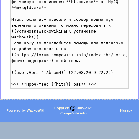
фигурирует под именем **httpd.exe** a ~MySQL - 
**mysqld.exe**

Итак, если вам повезло и сервер подмигнул 
зелеными огоньками то можно переходить к 
((УстановкаWackowikiНаПК установке 
Wackowiki)).

Если кому-то понадобится помощь или подсказка 
то добро пожаловать на 
((https://forum.compowiki.info/index.php/topic,1116.
форум поддержки)) этой темы.

----

((user:Abram4 Abram4)) (22.08.2019 22:22)

CopyLeft
2005-2025
Powered by
WackoWiki
Наверх
CompoWiki.info