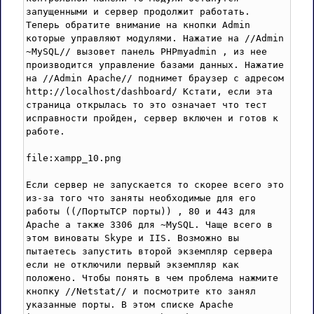
запущенными и сервер продолжит работать.

Теперь обратите внимание на кнопки Admin 
которые управляют модулями. Нажатие на //Admin 
~MySQL// вызовет панель PHPmyadmin , из нее 
производится управление базами данных. Нажатие 
на //Admin Apache// поднимет браузер с адресом 
http://localhost/dashboard/ Кстати, если эта 
страница открылась то это означает что тест 
исправности пройден, сервер включен и готов к 
работе.

file:xampp_10.png

Если сервер не запускается то скорее всего это 
из-за того что заняты необходимые для его 
работы ((/ПортыTCP порты)) , 80 и 443 для 
Apache а также 3306 для ~MySQL. Чаще всего в 
этом виноваты Skype и IIS. Возможно вы 
пытаетесь запустить второй экземпляр сервера 
если не отключили первый экземпляр как 
положено. Чтобы понять в чем проблема нажмите 
кнопку //Netstat// и посмотрите кто занял 
указанные порты. В этом списке Apache 