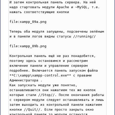
И затем контрольная панель сервера. На ней 
надо стартовать модули Apache и ~MySQL, т.е. 
нажать соответствующие кнопки

file:xampp_09a.png

Теперь оба модуля запущены, пoдсвечены зелёным 
и в панели логов видны статусы //running//

file:xampp_09b.png

Контрольная панель ещё не раз понадобится, 
поэтому здесь остановимся и рассмотрим 
включение панели и управление сервером 
подробнее. Включается панель запуском файла 
**C:\xampp\xampp-control.exe** с правами 
Администратора .

Как запускать модули уже понятно, 
останавливаются они нажатием тех же кнопок 
которые стали //Stop//. После окончания работы 
с сервером модули следует останавливать и лишь 
затем выходить из контрольной панели нажатием 
кнопки //Quit//. Если просто закрыть окно  
контрольной панели то модули останутся 