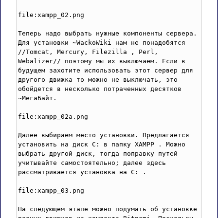
file:xampp_02.png

Теперь надо выбрать нужные компоненты сервера. 
Для установки ~WackoWiki нам не понадобятся 
//Tomcat, Mercury, Filezilla , Perl, 
Webalizer// поэтому мы их выключаем. Если в 
будущем захотите использовать этот сервер для 
другого движка то можно не выключать, это 
обойдется в несколько потраченных десятков 
~МегаБайт. 

file:xampp_02a.png

Далее выбираем место установки. Предлагается 
установить на диск C: в папку XAMPP . Можно 
выбрать другой диск, тогда поправку путей 
учитывайте самостоятельно; далее здесь 
рассматривается установка на С: .

file:xampp_03.png

На следующем этапе можно подумать об установке 