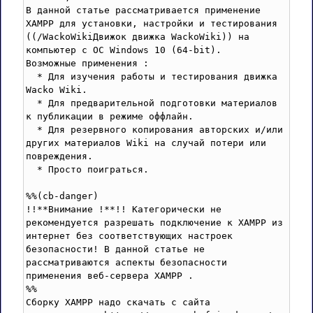
В данной статье рассматривается применение 
XAMPP для установки, настройки и тестирования 
((/WackoWikiДвижок движка WackoWiki)) на 
компьютер с ОС Windows 10 (64-bit).

Возможные применения :

  * Для изучения работы и тестирования движка 
Wacko Wiki.

  * Для предварительной подготовки материалов 
к публикации в режиме оффлайн.

  * Для резервного копирования авторских и/или 
других материалов Wiki на случай потери или 
повреждения.

  * Просто поиграться.

%%(cb-danger)

!!**Внимание !**!! Категорически не 
рекомендуется разрешать подключение к XAMPP из 
интернет без соответствующих настроек 
безопасности! В данной статье не 
рассматриваются аспекты безопасности 
применения веб-сервера XAMPP . 

%%

Сборку XAMPP надо скачать с сайта 