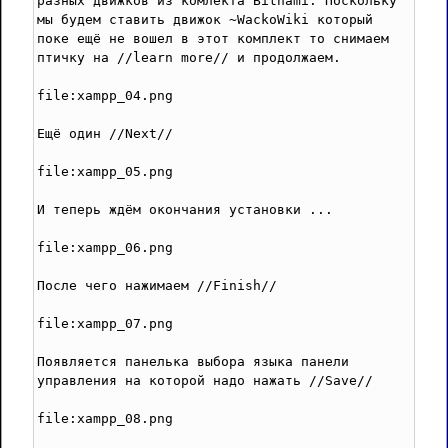
разных движков из комлекта Bitnami. Поскольку 
мы будем ставить движок ~WackoWiki который 
поке ещё не вошел в этот комплект то снимаем 
птичку на //learn more// и продолжаем.

file:xampp_04.png

Ещё один //Next//

file:xampp_05.png

И теперь ждём окончания установки ...

file:xampp_06.png

После чего нажимаем //Finish// 

file:xampp_07.png

Появляется панелька выбора языка панели 
управления на которой надо нажать //Save//

file:xampp_08.png
