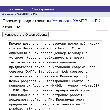
Оглавление
Эта страница
Установка XAMPP На ПК
Просмотр кода страницы
Установка XAMPP На ПК
страница
Копировать в буфер обмена
Прошло довольно много времени после публикации 
статьи ИнсталляцияНаLocalhost . С тех пор 
описанный в ней сервер Денвер безнадёжно 
устарел. Назрела необходимость в новом 
тестовом сервере и вашему вниманию 
предлагается описание установки современного 
сервера XAMPP. Это сборка  Web-сервера для 
установки на Персональный Компьютер (ПК) с 
целью разработки и тестирования сайтов на 
компонентах Apache + ~MySQL (точнее, ~MariaDB) 
+ PHP. Для подключения сервера необходимы 
минимальные знания о настройке работы 
локального сайта на ПК. Производителем 
предлагается сборка для установки на ОС 
Windows, Linux и OS X.
