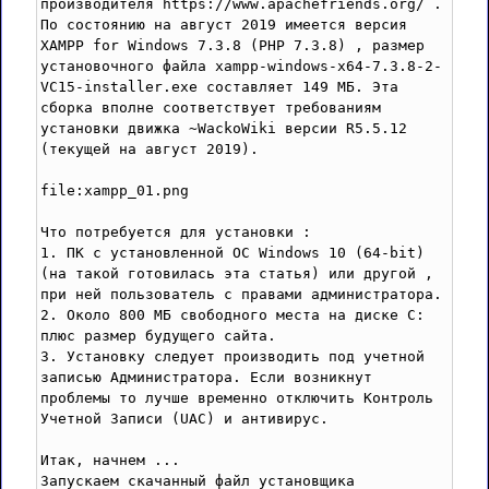
производителя https://www.apachefriends.org/ . 
По состоянию на август 2019 имеется версия 
XAMPP for Windows 7.3.8 (PHP 7.3.8) , размер 
установочного файла xampp-windows-x64-7.3.8-2-
VC15-installer.exe составляет 149 МБ. Этa 
сборка вполне соответствует требованиям 
установки движка ~WackoWiki версии R5.5.12 
(текущей на август 2019).

file:xampp_01.png

Что потребуется для установки :

1. ПК с установленной ОС Windows 10 (64-bit) 
(на такой готовилась эта статья) или другой , 
при ней пользователь с правами администратора.

2. Около 800 МБ свободного места на диске C: 
плюс размер будущего сайта. 

3. Установку следует производить под учетной 
записью Администратора. Если возникнут 
проблемы то лучше временно отключить Контроль 
Учетной Записи (UAC) и антивирус. 

Итак, начнем ...

Запускаем скачанный файл установщика
