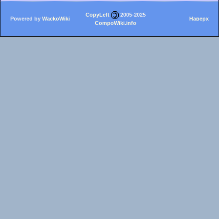
CopyLeft
2005-2025
Powered by
WackoWiki
Наверх
CompoWiki.info