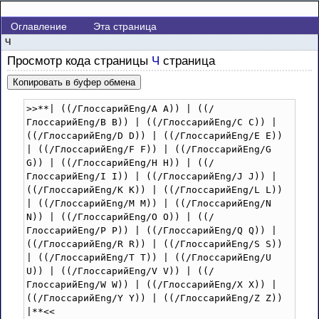
Оглавление
Эта страница
Ч
Просмотр кода страницы
Ч
страница
Копировать в буфер обмена
>>**| ((/ГлоссарийEng/A A)) | ((/
ГлоссарийEng/B B)) | ((/ГлоссарийEng/C C)) | 
((/ГлоссарийEng/D D)) | ((/ГлоссарийEng/E E)) 
| ((/ГлоссарийEng/F F)) | ((/ГлоссарийEng/G 
G)) | ((/ГлоссарийEng/H H)) | ((/
ГлоссарийEng/I I)) | ((/ГлоссарийEng/J J)) | 
((/ГлоссарийEng/K K)) | ((/ГлоссарийEng/L L)) 
| ((/ГлоссарийEng/M M)) | ((/ГлоссарийEng/N 
N)) | ((/ГлоссарийEng/O O)) | ((/
ГлоссарийEng/P P)) | ((/ГлоссарийEng/Q Q)) | 
((/ГлоссарийEng/R R)) | ((/ГлоссарийEng/S S)) 
| ((/ГлоссарийEng/T T)) | ((/ГлоссарийEng/U 
U)) | ((/ГлоссарийEng/V V)) | ((/
ГлоссарийEng/W W)) | ((/ГлоссарийEng/X X)) | 
((/ГлоссарийEng/Y Y)) | ((/ГлоссарийEng/Z Z)) 
|**<<
