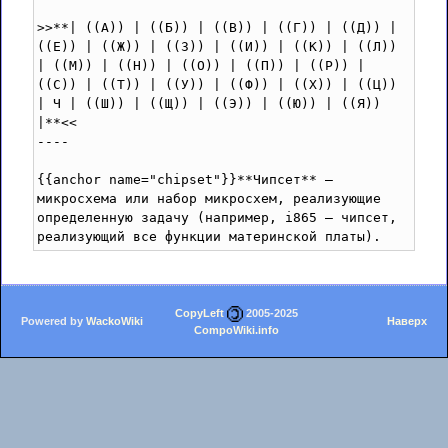
>>**| ((А)) | ((Б)) | ((В)) | ((Г)) | ((Д)) | 
((Е)) | ((Ж)) | ((З)) | ((И)) | ((К)) | ((Л)) 
| ((М)) | ((Н)) | ((О)) | ((П)) | ((Р)) | 
((С)) | ((Т)) | ((У)) | ((Ф)) | ((Х)) | ((Ц)) 
| Ч | ((Ш)) | ((Щ)) | ((Э)) | ((Ю)) | ((Я)) 
|**<<

----

{{anchor name="chipset"}}**Чипсет** – 
микросхема или набор микросхем, реализующие 
определенную задачу (например, i865 – чипсет, 
CopyLeft
2005-2025
Powered by
WackoWiki
Наверх
CompoWiki.info