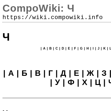
CompoWiki: Ч
https://wiki.compowiki.info
Р
Ч
|
A
|
B
|
C
|
D
|
E
|
F
|
G
|
H
|
I
|
J
|
K
|
|
А
|
Б
|
В
|
Г
|
Д
|
Е
|
Ж
|
З
|
У
|
Ф
|
Х
|
Ц
| 