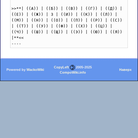
>>**| ((А)) | ((Б)) | ((В)) | ((Г)) | ((Д)) | 
((Е)) | ((Ж)) | З | ((И)) | ((К)) | ((Л)) | 
((М)) | ((Н)) | ((О)) | ((П)) | ((Р)) | ((С)) 
| ((Т)) | ((У)) | ((Ф)) | ((Х)) | ((Ц)) | 
((Ч)) | ((Ш)) | ((Щ)) | ((Э)) | ((Ю)) | ((Я)) 
|**<<

----
CopyLeft
2005-2025
Powered by
WackoWiki
Наверх
CompoWiki.info