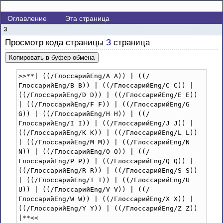
Оглавление
Эта страница
З
Просмотр кода страницы
З
страница
Копировать в буфер обмена
>>**| ((/ГлоссарийEng/A A)) | ((/
ГлоссарийEng/B B)) | ((/ГлоссарийEng/C C)) | 
((/ГлоссарийEng/D D)) | ((/ГлоссарийEng/E E)) 
| ((/ГлоссарийEng/F F)) | ((/ГлоссарийEng/G 
G)) | ((/ГлоссарийEng/H H)) | ((/
ГлоссарийEng/I I)) | ((/ГлоссарийEng/J J)) | 
((/ГлоссарийEng/K K)) | ((/ГлоссарийEng/L L)) 
| ((/ГлоссарийEng/M M)) | ((/ГлоссарийEng/N 
N)) | ((/ГлоссарийEng/O O)) | ((/
ГлоссарийEng/P P)) | ((/ГлоссарийEng/Q Q)) | 
((/ГлоссарийEng/R R)) | ((/ГлоссарийEng/S S)) 
| ((/ГлоссарийEng/T T)) | ((/ГлоссарийEng/U 
U)) | ((/ГлоссарийEng/V V)) | ((/
ГлоссарийEng/W W)) | ((/ГлоссарийEng/X X)) | 
((/ГлоссарийEng/Y Y)) | ((/ГлоссарийEng/Z Z)) 
|**<<
