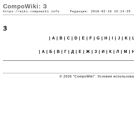
CompoWiki: З
https://wiki.compowiki.info
Редакция: 2018-02-16 15:14:35
З
|
A
|
B
|
C
|
D
|
E
|
F
|
G
|
H
|
I
|
J
|
K
|
|
А
|
Б
|
В
|
Г
|
Д
|
Е
|
Ж
| З |
И
|
К
|
Л
|
М
|
© 2026 "CompoWiki". Условия использов