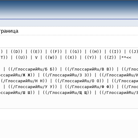
траница
)) | ((D)) | ((E)) | ((F)) | ((G)) | ((H)) | ((I)) | ((J)
T)) | ((U)) | V | ((W)) | ((X)) | ((Y)) | ((Z)) |**<<

) | ((/ГлоссарийRu/Б Б)) | ((/ГлоссарийRu/В В)) | ((/Гло
оссарийRu/Ж Ж)) | ((/ГлоссарийRu/З З)) | ((/ГлоссарийRu/И
((/ГлоссарийRu/Н Н)) | ((/ГлоссарийRu/О О)) | ((/Глоссари
) | ((/ГлоссарийRu/У У)) | ((/ГлоссарийRu/Ф Ф)) | ((/Гло
оссарийRu/Ш Ш)) | ((/ГлоссарийRu/Щ Щ)) | ((/ГлоссарийRu/Э