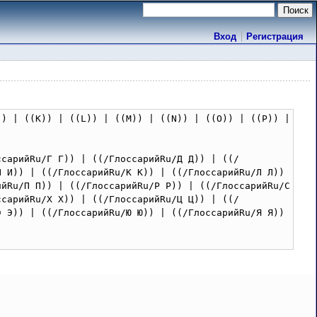
Вход
Регистрация
) | ((K)) | ((L)) | ((M)) | ((N)) | ((O)) | ((P)) | 
ссарийRu/Г Г)) | ((/ГлоссарийRu/Д Д)) | ((/
 И)) | ((/ГлоссарийRu/К К)) | ((/ГлоссарийRu/Л Л)) 
йRu/П П)) | ((/ГлоссарийRu/Р Р)) | ((/ГлоссарийRu/С 
ссарийRu/Х Х)) | ((/ГлоссарийRu/Ц Ц)) | ((/
 Э)) | ((/ГлоссарийRu/Ю Ю)) | ((/ГлоссарийRu/Я Я)) 