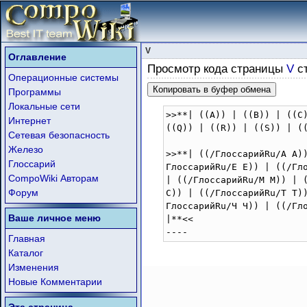
V
Оглавление
Просмотр кода страницы
V
с
Операционные системы
Копировать в буфер обмена
Программы
Локальные сети
>>**| ((A)) | ((B)) | ((C
Интернет
((Q)) | ((R)) | ((S)) | ((
Сетевая безопасность
Железо
>>**| ((/ГлоссарийRu/А А)
Глоссарий
ГлоссарийRu/Е Е)) | ((/Гл
CompoWiki Авторам
| ((/ГлоссарийRu/М М)) | 
Форум
С)) | ((/ГлоссарийRu/Т Т)
ГлоссарийRu/Ч Ч)) | ((/Гл
Ваше личное меню
|**<<

----
Главная
Каталог
Изменения
Новые Комментарии