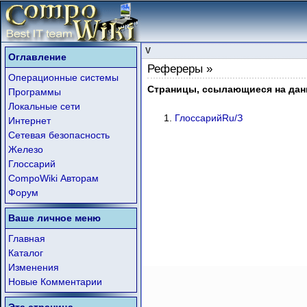
V
Оглавление
Рефереры »
Операционные системы
Страницы, ссылающиеся на дан
Программы
Локальные сети
ГлоссарийRu/З
Интернет
Сетевая безопасность
Железо
Глоссарий
CompoWiki Авторам
Форум
Ваше личное меню
Главная
Каталог
Изменения
Новые Комментарии