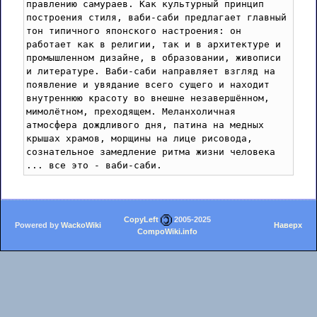
правлению самураев. Как культурный принцип 
построения стиля, ваби-саби предлагает главный 
тон типичного японского настроения: он 
работает как в религии, так и в архитектуре и 
промышленном дизайне, в образовании, живописи 
и литературе. Ваби-саби направляет взгляд на 
появление и увядание всего сущего и находит 
внутреннюю красоту во внешне незавершённом, 
мимолётном, преходящем. Меланхоличная 
атмосфера дождливого дня, патина на медных 
крышах храмов, морщины на лице рисовода, 
сознательное замедление ритма жизни человека 
CopyLeft
2005-2025
Powered by
WackoWiki
Наверх
CompoWiki.info