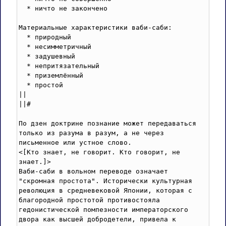
  * ничто не закончено

Материальные характеристики ваби-саби:

  * природный

  * несимметричный

  * задушевный

  * непритязательный

  * приземлённый

  * простой

||

||#

По дзен доктрине познание может передаваться 
только из разума в разум, а не через 
письменное или устное слово.

<[Kто знает, не говорит. Kто говорит, не 
знает.]>

Ваби-саби в вольном переводе означает 
"скромная простота". Исторически культурная 
революция в средневековой Японии, которая с 
благородной простотой противостояла 
гедонистической помпезности императорского 
двора как высшей добродетели, привела к 