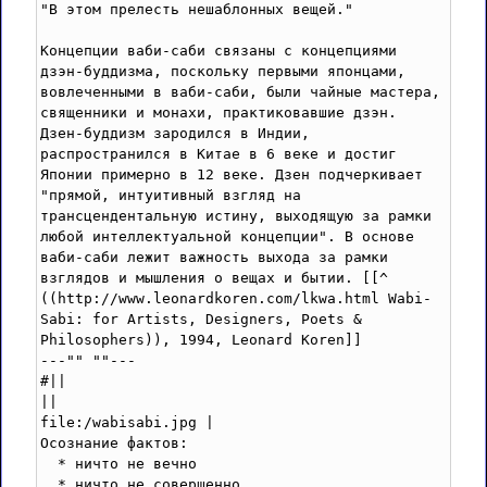
"В этом прелесть нешаблонных вещей."

Концепции ваби-саби связаны с концепциями 
дзэн-буддизма, поскольку первыми японцами, 
вовлеченными в ваби-саби, были чайные мастера, 
священники и монахи, практиковавшие дзэн. 
Дзен-буддизм зародился в Индии, 
распространился в Китае в 6 веке и достиг 
Японии примерно в 12 веке. Дзен подчеркивает 
"прямой, интуитивный взгляд на 
трансцендентальную истину, выходящую за рамки 
любой интеллектуальной концепции". В основе 
ваби-саби лежит важность выхода за рамки 
взглядов и мышления о вещах и бытии. [[^ 
((http://www.leonardkoren.com/lkwa.html Wabi-
Sabi: for Artists, Designers, Poets & 
Philosophers)), 1994, Leonard Koren]]

---"" ""---

#||

||

file:/wabisabi.jpg |

Осознание фактов:

  * ничто не вечно

  * ничто не совершенно
