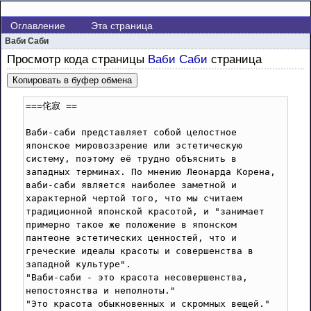
Оглавление
Эта страница
Ваби Cаби
Просмотр кода страницы
Ваби Cаби
страница
Копировать в буфер обмена
===侘寂 ==

Ваби-саби представляет собой целостное 
японское мировоззрение или эстетическую 
систему, поэтому её трудно объяснить в 
западных терминах. По мнению Леонарда Корена, 
ваби-саби является наиболее заметной и 
характерной чертой того, что мы считаем 
традиционной японской красотой, и "занимает 
примерно такое же положение в японском 
пантеоне эстетических ценностей, что и 
греческие идеалы красоты и совершенства в 
западной культуре".

"Ваби-саби - это красота несовершенства, 
непостоянства и неполноты."

"Это красота обыкновенныx и скромных вещей."
