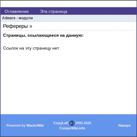
Оглавление
Эта страница
Adware - модули
Рефереры »
Страницы, ссылающиеся на данную:
Ссылок на эту страницу нет
CopyLeft
2005-2025
Powered by
WackoWiki
Наверх
CompoWiki.info