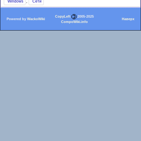
,
Windows
Сети
CopyLeft
2005-2025
Powered by
WackoWiki
Наверх
CompoWiki.info