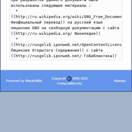
использованы следующие материалы :

  *
((http://ru.wikipedia.org/wiki/GNU_Free_Documentatio
Неофициальный перевод)) на русский язык 
лицензии GNU на свободную документацию с сайта 
((http://ru.wikipedia.org/ Википедия))

  *
((http://rusgolib.iponweb.net/OpenContentLicense.htm
Лицензия Открытого Содержания)) с сайта 
((http://rusgolib.iponweb.net/ ГоБиблиотека))
CopyLeft
2005-2025
Powered by
WackoWiki
Наверх
CompoWiki.info