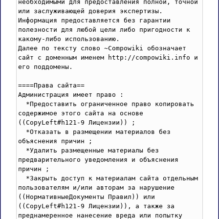
необходимыми для предоставления полной, точной 
или заслуживающей доверия экспертизы. 
Информация предоставляется без гарантии 
полезности для любой цели либо пригодности к 
какому-либо использованию. 

Далее по тексту слово ~Compowiki обозначает 
сайт с доменным именем http://compowiki.info и 
его поддомены.

====Права сайта==

Администрация имеет право :

  *Предоставить ограниченное право копировать 
содержимое этого сайта на основе 
((CopyLeft#h121-9 Лицензии)) ; 

  *Отказать в размещении материалов без 
объяснения причин ;

  *Удалить размещенные материалы без 
предварительного уведомления и объяснения 
причин ;

  *Закрыть доступ к материалам сайта отдельным 
пользователям и/или авторам за нарушение 
((НормативныеДокументы Правил)) или 
((CopyLeft#h121-9 Лицензии)), а также за 
преднамеренное нанесение вреда или попытку 