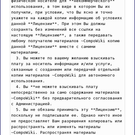
физическом носителе для **некоммерческого** 
использования, в том виде в котором Вы их 
получили, при условии, что Вы ясно и точно 
укажете на каждой копии информацию об условиях 
данной **Лицензии**. При этом Вы должны 
сохранять без изменений все ссылки на 
настоящую **Лицензию**, а также передавать 
любому получателю материалов ~CompoWiki копию 
данной **Лицензии** вместе с самими 
материалами.

  3. Вы можете по вашему желанию взыскивать 
плату за носитель информации и/или услуги, 
связанные с созданием или передачей отдельной 
копии материалов ~CompoWiki для автономного 
использования. 

  4. Вы **не можете взыскивать плату 
непосредственно за само содержание материалов 
~CompoWiki** без предварительного согласования 
с Администрацией.

  5. Вы не обязаны принимать эту **Лицензию**, 
поскольку не подписывали ее. Однако ничто иное 
не предоставляет Вам разрешения копировать или 
распространять или изменять материалы 
~CompoWiki. Распространяя материалы  