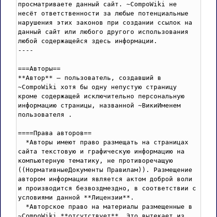
просматриваете данный сайт. ~CompoWiki не 
несёт ответственности за любые потенциальные 
нарушения этих законов при создании ссылок на 
данный сайт или любого другого использования 
любой содержащейся здесь информации.

----

===Авторы==

**Автор** – пользователь, создавший в 
~CompoWiki хотя бы одну непустую страницу 
кроме содержащей исключительно персональную 
информацию страницы, названной ~ВикиИменем 
пользователя .

====Права авторов==

  *Авторы имеют право размещать на страницах 
сайта текстовую и графическую информацию на 
компьютерную тематику, не противоречащую 
((НормативныеДокументы Правилам)). Размещение 
автором информации является актом доброй воли 
и производится безвоздмездно, в соответствии с 
условиями данной **Лицензии**.

  *Авторское право на материалы размещенные в 
~CompoWiki **отсутствует**. Это вытекает из 