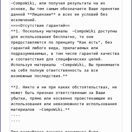
~CompoWiki, или получая результаты на их 
основе, Вы тем самым обозначаете Ваше принятие 
данной **Лицензии** и всех ее условий без 
исключений.

====Отсутствие гарантий==

**1. Поскольку материалы  ~CompoWiki доступны  
для использования бесплатно, то они 
предоставляются по принципу "Как есть", без 
гарантий любого вида, прилагаемых или 
подразумеваемых, в том числе гарантий качества 
и соответствия для специфических целей. 
Используя материалы  ~CompoWiki, Вы принимаете 
на себя полную ответственность за все 
возможные последствия.**

**2. Никто и ни при каких обстоятельствах, не 
может быть признан ответственным за Ваши 
убытки, прямо или косвенно проистекающие из 
использования или невозможности использования 
материалов  ~CompoWiki.**

----

----

При разработке данного документа были 