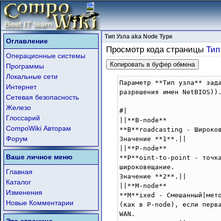
Тип Узла aka Node Type
Оглавление
Просмотр кода страницы
Тип
Операционные системы
Копировать в буфер обмена
Программы
Локальные сети
Параметр **Тип узла** зад
Интернет
разрешения имен NetBIOS)).
Сетевая безопасность
Железо
#|

Глоссарий
||**B-node** 

CompoWiki Авторам
**B**roadcasting - Широко
Форум
Значение **1**.||

||**P-node**

Ваше личное меню
**P**oint-to-point - точк
широковещание. 

Главная
Значение **2**.||

Каталог
||**M-node**

Изменения
**M**ixed - Смешанный|мет
Новые Комментарии
(как в P-node), если перв
WAN. 
