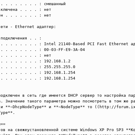
. . . . . . . . : смешанный

ключена . . . . : нет

н . . . . . . . : нет

ети - Ethernet адаптер:

подключения . . :

. . . . . . . . : Intel 21140-Based PCI Fast Ethernet ад
. . . . . . . . : 00-03-FF-E9-3A-04

. . . . . . . . : нет

. . . . . . . . : 192.168.1.2

. . . . . . . . : 255.255.255.0

. . . . . . . . : 192.168.1.254

. . . . . . . . : 192.168.1.254

подключен в сеть где имеется DHCP сервер то настройка пар
а. Значение такого параметра можно посмотреть в том же ра
 и **~DhcpNodeType** и **~NodeType** то ((http://forum.ix
ype**.

==

тов на свежеустановленной системе Windows XP Pro SP3 **Ко