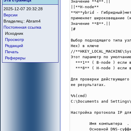
Эта страница
Значение **4**.||

||**H-node**

2025-12-07 20:32:28
**H**ybrid - Гибридный|ме
Версии
применяет широковещание (к
Владелец::
Abram4
Значение **8**.||

Постоянная ссылка
|#

Исходник
Просмотр
Выбор подходящего типа уз
Редакций
Hex) в ключе 

//**HKEY_LOCAL_MACHINE\Sys
Печать
Этот параметр по умолчанию
Рефереры
  ***1** ( B-node ) если в
  ***8** ( H-node ) если в
Для проверки действующего
ее результатах. 

%%(cmd)

C:\Documents and Settings\
Настройка протокола IP для
        Имя компьютера  . 
        Основной DNS-суффи