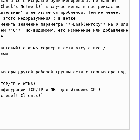
вал а сеть исправно функционировала. По данным 
Chuck's Network)) в случае когда в настройках не 
ательный" и не является проблемой. Тем не менее, 
 этого недоразумения : в ветке 
менить значение параметра **~EnableProxy** на 0 или 
ем **0**. По-видимому, его изменение или добавление 
е.

ранговый) а WINS сервер в сети отсутствует/
ями.

ьютеры другой рабочей группы сети с компьютера под 
TCP/IP и WINS))

нфигурации TCP/IP и NBT для Windows XP))

crosoft Clients))
