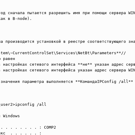
тод сначала пытается разрешить имя при помощи сервера WIN
ак в B-node). 

ла производится установкой в реестре соответствующего зна
tem\~CurrentControlSet\Services\NetBt\Parameters**//

 равен 

 настройках сетевого интерфейса **не** указан адрес серв
 настройках сетевого интерфейса указан адрес сервера WIN
 значения параметра выполняется **КомандаIPConfig /all** 
user2>ipconfig /all

 Windows

. . . . . . . . : COMP2

кс  . . . . . . :
