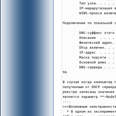
        Тип узла. . . . . 
        IP-маршрутизация в
        WINS-прокси включе
Подключение по локальной с
        DNS-суффикс этого 
        Описание  . . . . 
        Физический адрес. 
        Dhcp включен. . . 
        IP-адрес  . . . . 
        Маска подсети . . 
        Основной шлюз . . 
        DNS-серверы . . . 
%%

В случае когда компьютер 
полученным от DHCP сервер
реестре записаны значения
является параметр **~NodeT
----

===Возможные неисправности
  * В одном из эксперимен