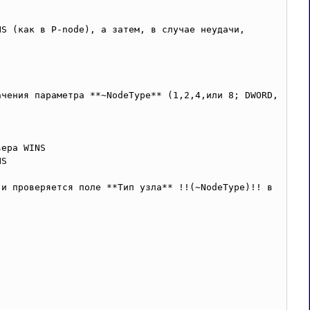
S (как в P-node), а затем, в случае неудачи, 
чения параметра **~NodeType** (1,2,4,или 8; DWORD, 
ера WINS 

S 

и проверяется поле **Тип узла** !!(~NodeType)!! в 