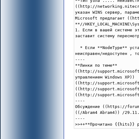
**Тип узла ..... неизвест
((http://networking.nitec
указан WINS сервер, парам
Microsoft предлагает ((ht
**//HKEY_LOCAL_MACHINE\Sy
1. Если в вашей системе э
заставит систему пересмотр
  * Если **NodeType** уст
неисправен/недоступен , то
----

**Линки по теме**

((http://support.microsof
управлением Windows XP))

((http://support.microsoft
((http://support.microsof
((http://support.microsoft
----

Обсуждение ((https://forum
((/Abram4 Abram4)) /29.11.
----

>>++**Прочитано {{hits}} 