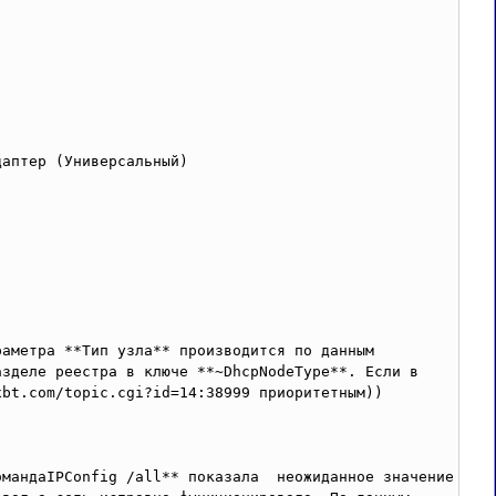
аптер (Универсальный)

аметра **Тип узла** производится по данным 
зделе реестра в ключе **~DhcpNodeType**. Если в 
bt.com/topic.cgi?id=14:38999 приоритетным)) 
мандаIPConfig /all** показала  неожиданное значение 