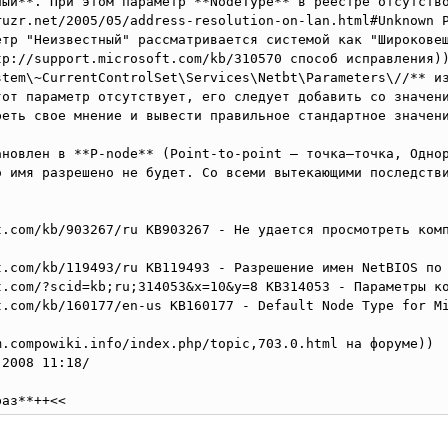
ный**. При этом параметр **NodeType** в реестре отсутство
ruzr.net/2005/05/address-resolution-on-lan.html#Unknown P
етр "Неизвестный" рассматривается системой как "Широковещ
tp://support.microsoft.com/kb/310570 способ исправления))
stem\~CurrentControlSet\Services\Netbt\Parameters\//** из
тот параметр отсутствует, его следует добавить со значени
еть свое мнение и вывести правильное стандартное значени
ановлен в **P-node** (Point-to-point – точка–точка, Одно
 имя разрешено не будет. Со всеми вытекающими последстви
t.com/kb/903267/ru KB903267 - Не удается просмотреть комп
.com/kb/119493/ru KB119493 - Разрешение имен NetBIOS по 
t.com/?scid=kb;ru;314053&x=10&y=8 KB314053 - Параметры ко
.com/kb/160177/en-us KB160177 - Default Node Type for Mi
.compowiki.info/index.php/topic,703.0.html на форуме))

2008 11:18/

раз**++<<