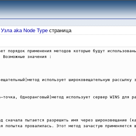
 Узла aka Node Type
страница
ает порядок применения методов которые будут использованы
 Возможные значения :

вещательный|метод использует широковещательную рассылку з
а–точка, Одноранговый|метод использует сервер WINS для ра
од сначала пытается разрешить имя через широковещание (ка
ая попытка провалилась. Этот метод зачастую применяется в