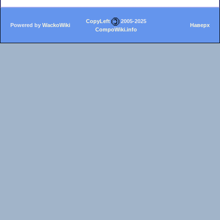
CopyLeft
2005-2025
Powered by
WackoWiki
Наверх
CompoWiki.info