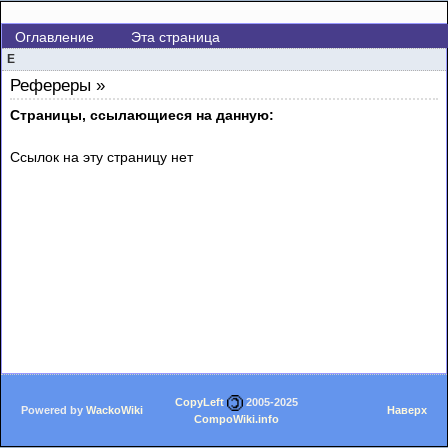
Оглавление
Эта страница
E
Рефереры »
Страницы, ссылающиеся на данную:
Ссылок на эту страницу нет
CopyLeft
2005-2025
Powered by
WackoWiki
Наверх
CompoWiki.info