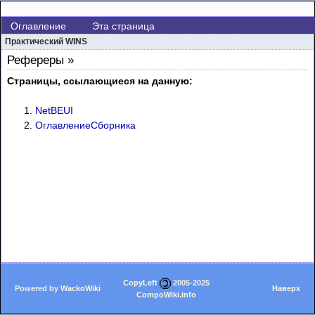
Оглавление
Эта страница
Практический WINS
Рефереры »
Страницы, ссылающиеся на данную:
NetBEUI
ОглавлениеСборника
CopyLeft
2005-2025
Powered by
WackoWiki
Наверх
CompoWiki.info