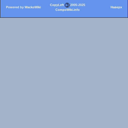
CopyLeft
2005-2025
Powered by
WackoWiki
Наверх
CompoWiki.info