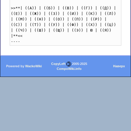
>>**| ((А)) | ((Б)) | ((В)) | ((Г)) | ((Д)) | 
((Е)) | ((Ж)) | ((З)) | ((И)) | ((К)) | ((Л)) 
| ((М)) | ((Н)) | ((О)) | ((П)) | ((Р)) | 
((С)) | ((Т)) | ((У)) | ((Ф)) | ((Х)) | ((Ц)) 
| ((Ч)) | ((Ш)) | ((Щ)) | ((Э)) | Ю | ((Я)) 
|**<<

----
CopyLeft
2005-2025
Powered by
WackoWiki
Наверх
CompoWiki.info