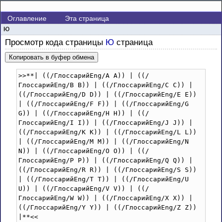
Оглавление
Эта страница
Ю
Просмотр кода страницы
Ю
страница
Копировать в буфер обмена
>>**| ((/ГлоссарийEng/A A)) | ((/
ГлоссарийEng/B B)) | ((/ГлоссарийEng/C C)) | 
((/ГлоссарийEng/D D)) | ((/ГлоссарийEng/E E)) 
| ((/ГлоссарийEng/F F)) | ((/ГлоссарийEng/G 
G)) | ((/ГлоссарийEng/H H)) | ((/
ГлоссарийEng/I I)) | ((/ГлоссарийEng/J J)) | 
((/ГлоссарийEng/K K)) | ((/ГлоссарийEng/L L)) 
| ((/ГлоссарийEng/M M)) | ((/ГлоссарийEng/N 
N)) | ((/ГлоссарийEng/O O)) | ((/
ГлоссарийEng/P P)) | ((/ГлоссарийEng/Q Q)) | 
((/ГлоссарийEng/R R)) | ((/ГлоссарийEng/S S)) 
| ((/ГлоссарийEng/T T)) | ((/ГлоссарийEng/U 
U)) | ((/ГлоссарийEng/V V)) | ((/
ГлоссарийEng/W W)) | ((/ГлоссарийEng/X X)) | 
((/ГлоссарийEng/Y Y)) | ((/ГлоссарийEng/Z Z)) 
|**<<
