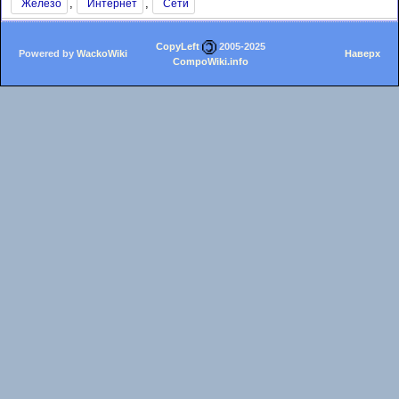
,
,
Железо
Интернет
Сети
CopyLeft
2005-2025
Powered by
WackoWiki
Наверх
CompoWiki.info