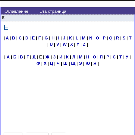
Оглавление
Эта страница
Е
Е
|
A
|
B
|
C
|
D
|
E
|
F
|
G
|
H
|
I
|
J
|
K
|
L
|
M
|
N
|
O
|
P
|
Q
|
R
|
S
|
T
|
U
|
V
|
W
|
X
|
Y
|
Z
|
|
А
|
Б
|
В
|
Г
|
Д
| Е |
Ж
|
З
|
И
|
К
|
Л
|
М
|
Н
|
О
|
П
|
Р
|
С
|
Т
|
У
|
Ф
|
Х
|
Ц
|
Ч
|
Ш
|
Щ
|
Э
|
Ю
|
Я
|