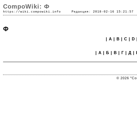
CompoWiki: Ф
https://wiki.compowiki.info
Редакция: 2018-02-16 15:21:57
Ф
|
A
|
B
|
C
|
D
|
А
|
Б
|
В
|
Г
|
Д
|
© 2026 "Co