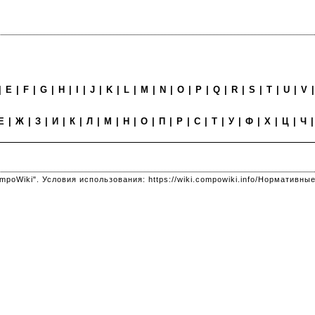
|
E
|
F
|
G
|
H
|
I
|
J
|
K
|
L
|
M
|
N
|
O
|
P
|
Q
|
R
|
S
|
T
|
U
|
V
Е
|
Ж
|
З
|
И
|
К
|
Л
|
М
|
Н
|
О
|
П
|
Р
|
С
|
Т
|
У
| Ф |
Х
|
Ц
|
Ч
mpoWiki". Условия использования:
https://wiki.compowiki.info/Нормативн