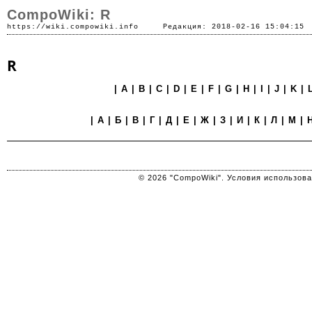
CompoWiki: R
https://wiki.compowiki.info
Редакция: 2018-02-16 15:04:15
R
|
A
|
B
|
C
|
D
|
E
|
F
|
G
|
H
|
I
|
J
|
K
|
|
А
|
Б
|
В
|
Г
|
Д
|
Е
|
Ж
|
З
|
И
|
К
|
Л
|
М
|
© 2026 "CompoWiki". Условия использов