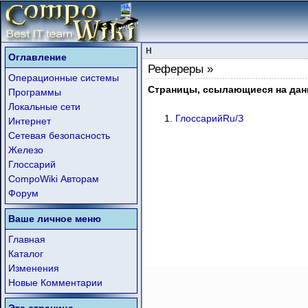
H
Оглавление
Рефереры »
Операционные системы
Страницы, ссылающиеся на дан
Программы
Локальные сети
ГлоссарийRu/З
Интернет
Сетевая безопасность
Железо
Глоссарий
CompoWiki Авторам
Форум
Ваше личное меню
Главная
Каталог
Изменения
Новые Комментарии