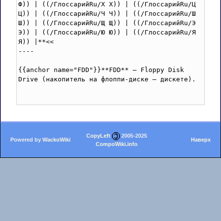
Ф)) | ((/ГлоссарийRu/Х Х)) | ((/ГлоссарийRu/Ц 
Ц)) | ((/ГлоссарийRu/Ч Ч)) | ((/ГлоссарийRu/Ш 
Ш)) | ((/ГлоссарийRu/Щ Щ)) | ((/ГлоссарийRu/Э 
Э)) | ((/ГлоссарийRu/Ю Ю)) | ((/ГлоссарийRu/Я 
Я)) |**<<

----

{{anchor name="FDD"}}**FDD** – Floppy Disk 
Drive (накопитель на флоппи-диске – дискете).

CopyLeft
2005-2025
Powered by
WackoWiki
Наверх
CompoWiki.info