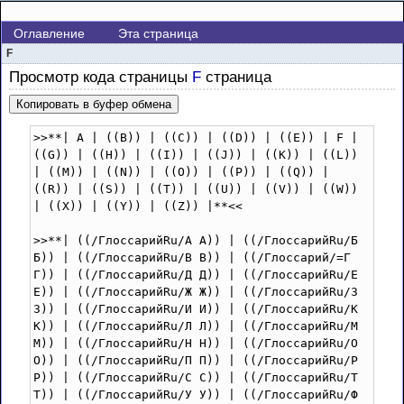
Оглавление
Эта страница
F
Просмотр кода страницы
F
страница
Копировать в буфер обмена
>>**| A | ((B)) | ((C)) | ((D)) | ((E)) | F | 
((G)) | ((H)) | ((I)) | ((J)) | ((K)) | ((L)) 
| ((M)) | ((N)) | ((O)) | ((P)) | ((Q)) | 
((R)) | ((S)) | ((T)) | ((U)) | ((V)) | ((W)) 
| ((X)) | ((Y)) | ((Z)) |**<<

>>**| ((/ГлоссарийRu/А А)) | ((/ГлоссарийRu/Б 
Б)) | ((/ГлоссарийRu/В В)) | ((/Глоссарий/=Г 
Г)) | ((/ГлоссарийRu/Д Д)) | ((/ГлоссарийRu/Е 
Е)) | ((/ГлоссарийRu/Ж Ж)) | ((/ГлоссарийRu/З 
З)) | ((/ГлоссарийRu/И И)) | ((/ГлоссарийRu/К 
К)) | ((/ГлоссарийRu/Л Л)) | ((/ГлоссарийRu/М 
М)) | ((/ГлоссарийRu/Н Н)) | ((/ГлоссарийRu/О 
О)) | ((/ГлоссарийRu/П П)) | ((/ГлоссарийRu/Р 
Р)) | ((/ГлоссарийRu/С С)) | ((/ГлоссарийRu/Т 
Т)) | ((/ГлоссарийRu/У У)) | ((/ГлоссарийRu/Ф 