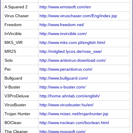
A Squared 2
http://www.emsisoft.com/en
Virus Chaser
http://www.viruschaser.com/Eng/index.jsp
Freedom
http://www.freedom.net/
InVircible
http://www.invircible.com/
MKS_VIR
http://www.mks.com.pl/english.html
MR2S
http://mitglied.lycos.de/rose_swe/
Solo
http://www.antivirus-download.com/
Per
http://www.perantivirus.com/
Bullguard
http://www.bullguard.com/
V-Buster
http://www.v-buster.com/
V3ProDeluxe
http://home.ahnlab.com/english/
VirusBuster
http://www.virusbuster.hu/en/
Trojan Hunter
http://www.misec.net/trojanhunter.jsp
BOClean
http://www.nsclean.com/boclean.html
The Cleaner
http://www.moosoft.com/