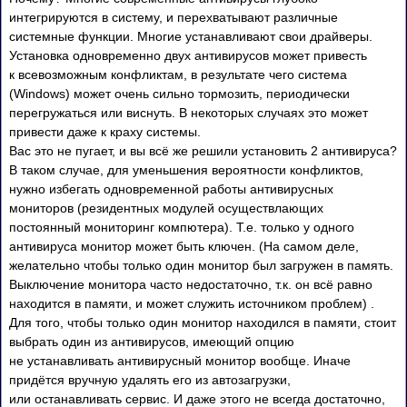
интегрируются в систему, и перехватывают различные
системные функции. Многие устанавливают свои драйверы.
Установка одновременно двух антивирусов может привесть
к всевозможным конфликтам, в результате чего система
(Windows) может очень сильно тормозить, периодически
перегружаться или виснуть. В некоторых случаях это может
привести даже к краху системы.
Вас это не пугает, и вы всё же решили установить 2 антивируса?
В таком случае, для уменьшения вероятности конфликтов,
нужно избегать одновременной работы антивирусных
мониторов (резидентных модулей осуществлающих
постоянный мониторинг компютера). Т.е. только у одного
антивируса монитор может быть ключен. (На самом деле,
желательно чтобы только один монитор был загружен в память.
Выключение монитора часто недостаточно, т.к. он всё равно
находится в памяти, и может служить источником проблем) .
Для того, чтобы только один монитор находился в памяти, стоит
выбрать один из антивирусов, имеющий опцию
не устанавливать антивирусный монитор вообще. Иначе
придётся вручную удалять его из автозагрузки,
или останавливать сервис. И даже этого не всегда достаточно,