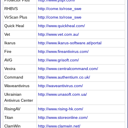
Protector Plus
http://www.pspl.com/
RHBVS
http://come.to/rose_swe
VirScan Plus
http://come.to/rose_swe
Quick Heal
http://www.quickheal.com/
Vet
http://www.vet.com.au/
Ikarus
http://www.ikarus-software.at/portal
Fire
http://www.fireantivirus.com/
AVG
http://www.grisoft.com/
Vexira
http://www.centralcommand.com/
Command
http://www.authentium.co.uk/
Waveantivirus
http://waveantivirus.com/
Ukrainian
http://www.unasoft.com.ua/
Antivirus Center
RisingAV
http://www.rising-hk.com/
Titan
http://www.storeonline.com/
ClamWin
http://www.clamwin.net/