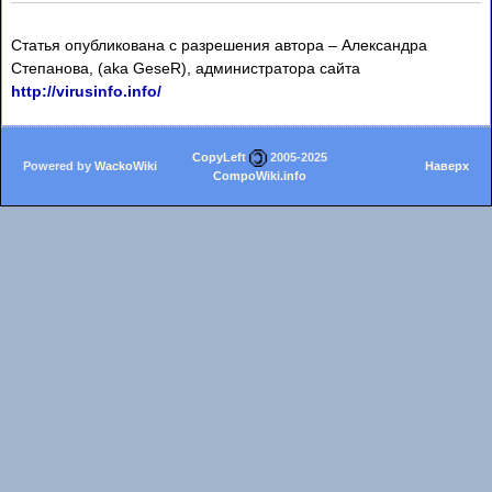
Статья опубликована с разрешения автора – Александра
Степанова, (aka GeseR), администратора сайта
http://virusinfo.info/
CopyLeft
2005-2025
Powered by
WackoWiki
Наверх
CompoWiki.info