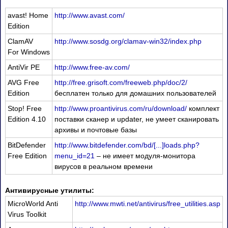
avast! Home
http://www.avast.com/
Edition
ClamAV
http://www.sosdg.org/clamav-win32/index.php
For Windows
AntiVir PE
http://www.free-av.com/
AVG Free
http://free.grisoft.com/freeweb.php/doc/2/
Edition
бесплатен только для домашних пользователей
Stop! Free
http://www.proantivirus.com/ru/download/
комплект
Edition 4.10
поставки сканер и updater, не умеет сканировать
архивы и почтовые базы
BitDefender
http://www.bitdefender.com/bd/[...]loads.php?
Free Edition
menu_id=21
– не имеет модуля-монитора
вирусов в реальном времени
Антивирусные утилиты:
MicroWorld Anti
http://www.mwti.net/antivirus/free_utilities.asp
Virus Toolkit