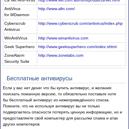
Ca Vet Anti-Virus
http://www.vet.com.au/html/products/vet.html
AntiVirus
http://www.altn.com/
for MDaemon
Cyberscrub
http://www.cyberscrub.com/antivirus/index.php
Antivirus
WinAntiVirus
http://www.winantivirus.com
Geek Superhero
http://www.geeksuperhero.com/index.shtml
ZoneAlarm
http://www.zonelabs.com
Security Suite
Бесплатные антивирусы
Если у вас нет денег что бы купить антивирус, и желания
поискать ломанную версию, то обязательно поставьте хотя
бы бесплатный антивирус из нижеприведённого списка.
Помните, что не используя антивирус вы не только
подвергаетесь опасности потерять ценную информацию, но и
предоставляете свой компьютер для рассылки спама и атак
других компютеров.