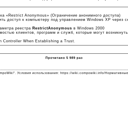
ка «Restrict Anonymous» (Ограничение анонимного доступа)
ить доступ к компьютеру под управлением Windows XP через с
аметра реестра
RestrictAnonymous
в Windows 2000
остью клиентов, программ и служб, которые могут возникнуть
 Controller When Establishing a Trust.
Прочитано 5 989 раз
mpoWiki". Условия использования:
https://wiki.compowiki.info/Нормативн