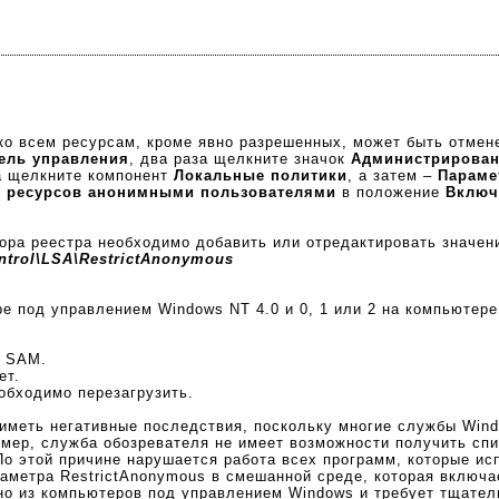
о всем ресурсам, кроме явно разрешенных, может быть отмен
ель управления
, два раза щелкните значок
Администрирова
а щелкните компонент
Локальные политики
, а затем –
Параме
х ресурсов анонимными пользователями
в положение
Включ
ора реестра необходимо добавить или отредактировать значен
trol\LSA\RestrictAnonymous
ере под управлением Windows NT 4.0 и 0, 1 или 2 на компьюте
н SAM.
ет.
обходимо перезагрузить.
т иметь негативные последствия, поскольку многие службы Win
мер, служба обозревателя не имеет возможности получить спи
По этой причине нарушается работа всех программ, которые ис
аметра RestrictAnonymous в смешанной среде, которая включае
но из компьютеров под управлением Windows и требует тщател