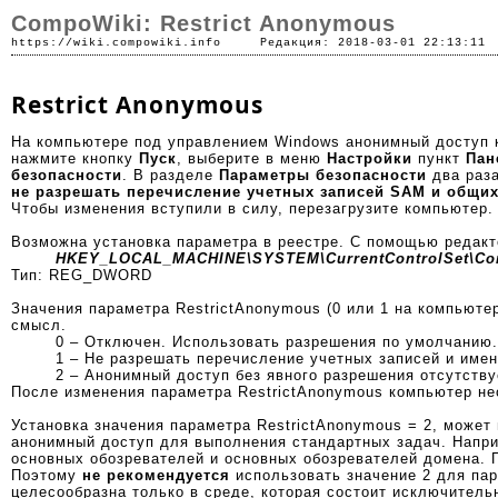
CompoWiki: Restrict Anonymous
https://wiki.compowiki.info
Редакция: 2018-03-01 22:13:11
Restrict Anonymous
На компьютере под управлением Windows анонимный доступ к
нажмите кнопку
Пуск
, выберите в меню
Настройки
пункт
Пан
безопасности
. В разделе
Параметры безопасности
два раз
не разрешать перечисление учетных записей SAM и общи
Чтобы изменения вступили в силу, перезагрузите компьютер.
Возможна установка параметра в реестре. С помощью редакт
HKEY_LOCAL_MACHINE\SYSTEM\CurrentControlSet\Con
Тип: REG_DWORD
Значения параметра RestrictAnonymous (0 или 1 на компьют
смысл.
0 – Отключен. Использовать разрешения по умолчанию.
1 – Не разрешать перечисление учетных записей и име
2 – Анонимный доступ без явного разрешения отсутству
После изменения параметра RestrictAnonymous компьютер не
Установка значения параметра RestrictAnonymous = 2, може
анонимный доступ для выполнения стандартных задач. Напри
основных обозревателей и основных обозревателей домена. 
Поэтому
не рекомендуется
использовать значение 2 для пар
целесообразна только в среде, которая состоит исключитель