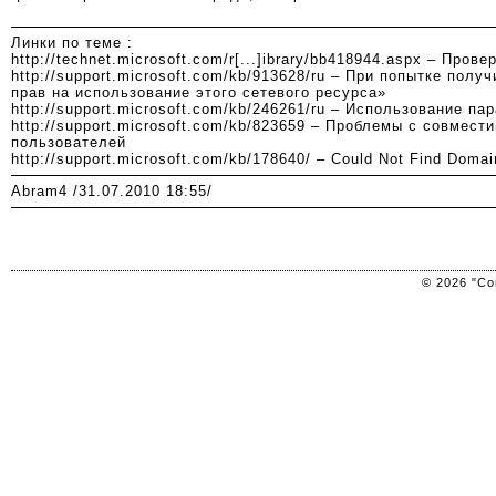
Линки по теме :
http://technet.microsoft.com/r[...]ibrary/bb418944.aspx
– Провер
http://support.microsoft.com/kb/913628/ru
– При попытке получ
прав на использование этого сетевого ресурса»
http://support.microsoft.com/kb/246261/ru
– Использование пар
http://support.microsoft.com/kb/823659
– Проблемы с совместим
пользователей
http://support.microsoft.com/kb/178640/
– Could Not Find Domain
Abram4
/31.07.2010 18:55/
© 2026 "Co