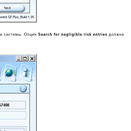
ки системы. Опция
Search for negligible risk entries
должна