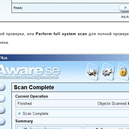
ой проверки, или
Perform full system scan
для полной провер
чена.