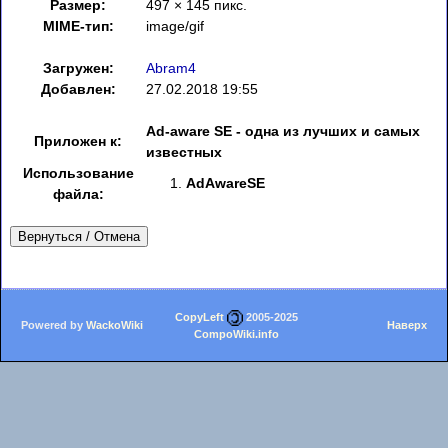
Размер:
497 × 145 пикс.
MIME-тип:
image/gif
Загружен:
Abram4
Добавлен:
27.02.2018 19:55
Ad-aware SE - одна из лучших и самых
Приложен к:
известных
Использование
AdAwareSE
файла:
Вернуться / Отмена
CopyLeft
2005-2025
Powered by
WackoWiki
Наверх
CompoWiki.info