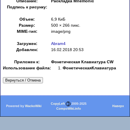
Описание:
Раскладка Mnemonic
Подпись к рисунку:
Объем:
6,9 КиБ
Размер:
500 × 266 пикс.
MIME-тип:
image/png
Загружен:
Abram4
Добавлен:
16.02.2018 20:53
Приложен к:
Фонетическая Клавиатура CW
Использование файла:
ФонетическаяКлавиатура
Вернуться / Отмена
CopyLeft
2005-2025
Powered by
WackoWiki
Наверх
CompoWiki.info