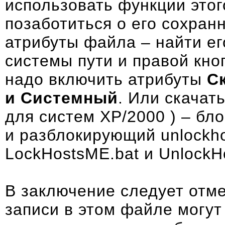
использовать функции этог
позаботиться о его сохран
атрибуты файла – найти ег
системы пути и правой кно
надо включить атрибуты
С
и Системный
. Или скачат
для систем XP/2000 ) – б
и разблокирующий
unlockho
LockHostsME.bat
и
UnlockH
В заключение следует отме
записи в этом файле могут