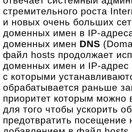
отвечает системный админ
стремительного роста Inter
и новых очень больших се
доменных имен в IP-адрес
доменных имен
DNS
(Domai
файл hosts продолжает ис
доменных имен и IP-адрес
с которыми устанавливают
обрабатывается раньше за
приоритет которым можно 
для того чтобы ускорить о
предотвратить посещение н
добавлением в файл hosts 