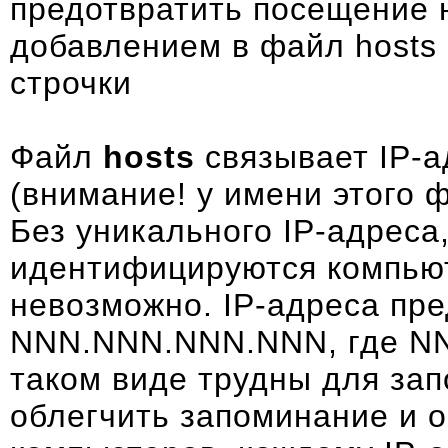
предотвратить посещение н
добавлением в файл hosts 
строчки
Файл
hosts
связывает IP-а
(внимание! у имени этого 
Без уникального IP-адреса
идентифицируются компью
невозможно. IP-адреса пре
NNN.NNN.NNN.NNN, где NNN
таком виде трудны для за
облегчить запоминание и 