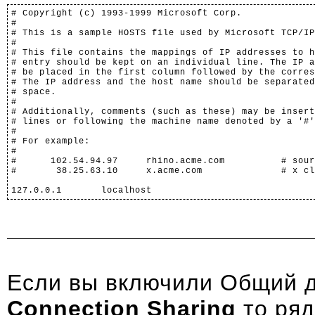
# Copyright (c) 1993-1999 Microsoft Corp.

#

# This is a sample HOSTS file used by Microsoft TCP/IP
#

# This file contains the mappings of IP addresses to h
# entry should be kept on an individual line. The IP a
# be placed in the first column followed by the corres
# The IP address and the host name should be separated
# space.

#

# Additionally, comments (such as these) may be insert
# lines or following the machine name denoted by a '#'
#

# For example:

#

#      102.54.94.97     rhino.acme.com          # sour
#       38.25.63.10     x.acme.com              # x cl
127.0.0.1       localhost	
Если вы включили Общий д
Connection Sharing
то ряд