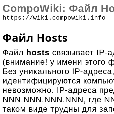
CompoWiki: Файл Ho
https://wiki.compowiki.info
Р
Файл Hosts
Файл
hosts
связывает IP-а
(внимание! у имени этого 
Без уникального IP-адреса
идентифицируются компью
невозможно. IP-адреса пре
NNN.NNN.NNN.NNN, где NNN
таком виде трудны для за