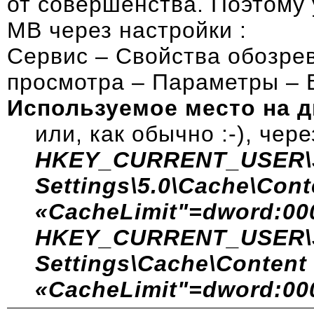
от совершенства. Поэтому
MB через настройки :
Сервис – Свойства обозре
просмотра – Параметры –
Используемое место на д
или, как обычно :-), чер
HKEY_CURRENT_USER\Sof
Settings\5.0\Cache\Cont
«CacheLimit"=dword:00
HKEY_CURRENT_USER\Sof
Settings\Cache\Content
«CacheLimit"=dword:00