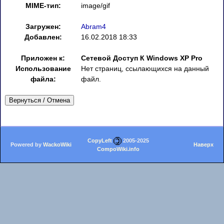
MIME-тип:
image/gif
Загружен:
Abram4
Добавлен:
16.02.2018 18:33
Приложен к:
Сетевой Доступ К Windows XP Pro
Использование
Нет страниц, ссылающихся на данный
файла:
файл.
Вернуться / Отмена
CopyLeft
2005-2025
Powered by
WackoWiki
Наверх
CompoWiki.info