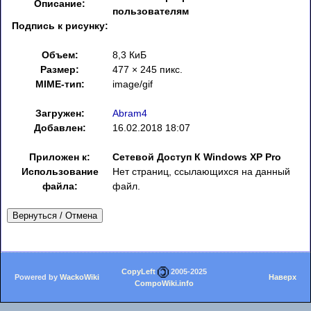
Описание:
пользователям
Подпись к рисунку:
Объем:
8,3 КиБ
Размер:
477 × 245 пикс.
MIME-тип:
image/gif
Загружен:
Abram4
Добавлен:
16.02.2018 18:07
Приложен к:
Сетевой Доступ К Windows XP Pro
Использование
Нет страниц, ссылающихся на данный
файла:
файл.
Вернуться / Отмена
CopyLeft
2005-2025
Powered by
WackoWiki
Наверх
CompoWiki.info