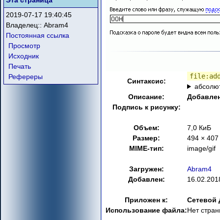
Эта страница
2019-07-17 19:40:45
Владелец::
Abram4
Постоянная ссылка
Просмотр
Исходник
Печать
file:ad
Рефереры
Синтаксис:
абсолю
Описание:
Добавлен
Подпись к рисунку:
Объем:
7,0 КиБ
Размер:
494 × 407
MIME-тип:
image/gif
Загружен:
Abram4
Добавлен:
16.02.201
Приложен к:
Сетевой 
Использование файла:
Нет стра